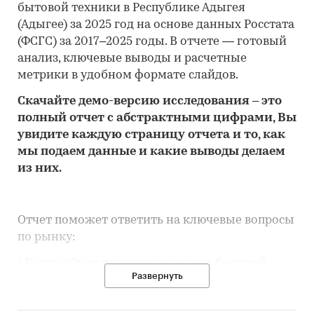
бытовой техники в Республике Адыгея
(Адыгее) за 2025 год на основе данных Росстата
(ФСГС) за 2017–2025 годы. В отчете — готовый
анализ, ключевые выводы и расчетные
метрики в удобном формате слайдов.
Скачайте
демо
-версию
исследования
– это
полный отчет с абстрактными цифрами, Вы
увидите каждую стр
аницу отчета и то,
как
мы подаем данные и какие выводы делаем
из них.
Отчет поможет ответить на ключевые вопросы
по рынку:
• Каков объем розничного рынка бытовой
Развернуть
техники в Республике Адыгея (Адыгее), много
это или мало по сравнению с другими
регионами России?