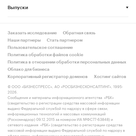
Выпуски
• Рынок растет или снижается? Если растет, то
за счет реального спроса или за счет
инфляции? Как соотносятся рост и падение с
динамикой других регионов?
Заказать исследование
Обратная связь
Наши партнеры
Стать партнером
• Какое место регион занимает в России и в
Пользовательское соглашение
своем федеральном округе по объему продаж
Политика обработки файлов cookie
и по продажам на душу населения?
Политика в отношении обработки персональных данных
Облако для бизнеса
• К какому сегменту можно отнести рынок по
Корпоративный регистратор доменов
Хостинг сайтов
размеру и темпом роста (малый/крупный, с
опережающей динамикой/с отстающей
© ООО «БИЗНЕСПРЕСС», АО «РОСБИЗНЕСКОНСАЛТИНГ», 1995-
2026.
динамикой) в стратегической перспективе и в
Сообщения и материалы информационного агентства «РБК»
текущей ситуации? Меняются ли позиции
(свидетельство о регистрации средства массовой информации
региона с течением времени?
выдано Федеральной службой по надзору в сфере связи,
информационных технологий и массовых коммуникаций
• Насколько рынок насыщен и какой у региона
(Роскомнадзор) 09.12.2015 за номером ИА №ФС77-63848) и
сетевого издания «РБК» (свидетельство о регистрации средства
потенциал роста, если сравнить его с
массовой информации выдано Федеральной службой по надзору в
регионами со схожими доходами, со схожей
сфере связи, информационных технологий и массовых