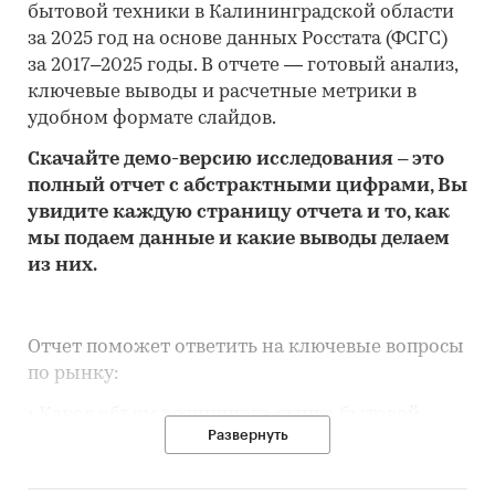
бытовой техники в Калининградской области
за 2025 год на основе данных Росстата (ФСГС)
за 2017–2025 годы. В отчете — готовый анализ,
ключевые выводы и расчетные метрики в
удобном формате слайдов.
Скачайте
демо
-версию
исследования
– это
полный отчет с абстрактными цифрами, Вы
увидите каждую стр
аницу отчета и то,
как
мы подаем данные и какие выводы делаем
из них.
Отчет поможет ответить на ключевые вопросы
по рынку:
• Каков объем розничного рынка бытовой
Развернуть
техники в Калининградской области, много
это или мало по сравнению с другими
регионами России?