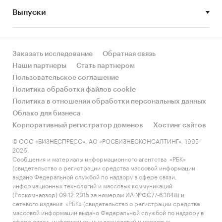
Выпуски
• Рынок растет или снижается? Если растет, то
за счет реального спроса или за счет
инфляции? Как соотносятся рост и падение с
динамикой других регионов?
Заказать исследование
Обратная связь
Наши партнеры
Стать партнером
• Какое место регион занимает в России и в
Пользовательское соглашение
своем федеральном округе по объему продаж
Политика обработки файлов cookie
и по продажам на душу населения?
Политика в отношении обработки персональных данных
Облако для бизнеса
• К какому сегменту можно отнести рынок по
Корпоративный регистратор доменов
Хостинг сайтов
размеру и темпом роста (малый/крупный, с
опережающей динамикой/с отстающей
© ООО «БИЗНЕСПРЕСС», АО «РОСБИЗНЕСКОНСАЛТИНГ», 1995-
2026.
динамикой) в стратегической перспективе и в
Сообщения и материалы информационного агентства «РБК»
текущей ситуации? Меняются ли позиции
(свидетельство о регистрации средства массовой информации
региона с течением времени?
выдано Федеральной службой по надзору в сфере связи,
информационных технологий и массовых коммуникаций
• Насколько рынок насыщен и какой у региона
(Роскомнадзор) 09.12.2015 за номером ИА №ФС77-63848) и
сетевого издания «РБК» (свидетельство о регистрации средства
потенциал роста, если сравнить его с
массовой информации выдано Федеральной службой по надзору в
регионами со схожими доходами, со схожей
сфере связи, информационных технологий и массовых