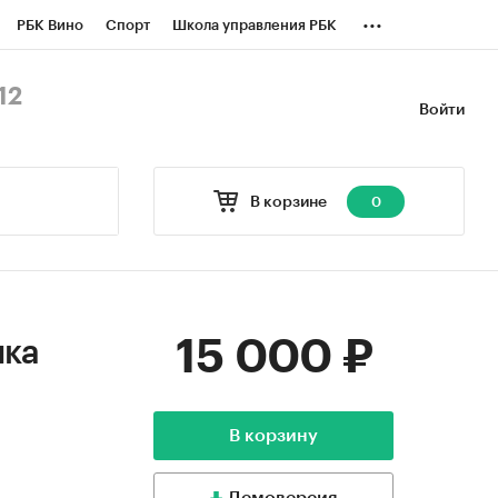
...
РБК Вино
Спорт
Школа управления РБК
БК Бизнес-среда
Дискуссионный клуб
12
Войти
оверка контрагентов
Политика
В корзине
0
15 000 ₽
ика
В корзину