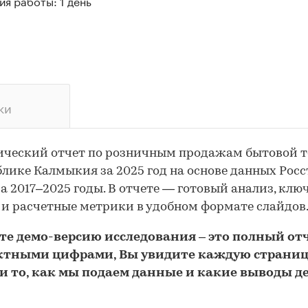
я работы: 1 день
ки
ический отчет по розничным продажам бытовой 
блике Калмыкия за 2025 год на основе данных Росс
за 2017–2025 годы. В отчете — готовый анализ, клю
и расчетные метрики в удобном формате слайдов
йте
демо
-версию
исследования
– это полный отч
ктными цифрами, Вы увидите каждую стр
аниц
и то,
как мы подаем данные и какие выводы д