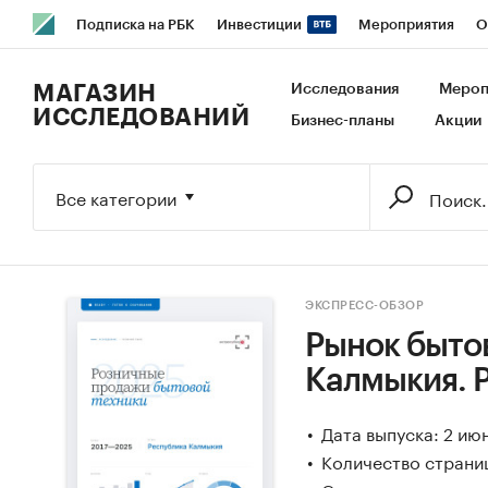
Подписка на РБК
Инвестиции
Мероприятия
О
РБК Образование
РБК Курсы
РБК Life
Тренды
В
МАГАЗИН
Исследования
Мероп
ИССЛЕДОВАНИЙ
Бизнес-планы
Акции
Исследования
Кредитные рейтинги
Франшизы
Га
Экономика
Бизнес
Технологии и медиа
Финансы
Все категории
ЭКСПРЕСС-ОБЗОР
Рынок бытов
Калмыкия. 
Дата выпуска: 2 ию
Количество страниц