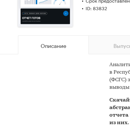
Срок предоставлени
ID: 83832
Описание
Выпус
Аналит
в Респу
(ФСГС) 
выводы 
Скача
абстра
отчета 
из них.