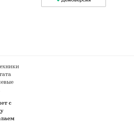
Демоверсия
техники
тата
чевые
.
ет с
у
елаем