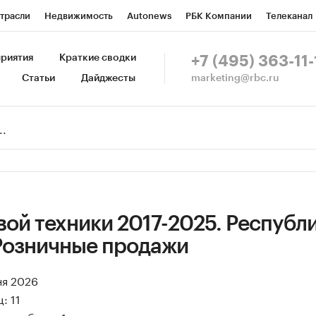
трасли
Недвижимость
Autonews
РБК Компании
Телеканал
изионеры
Национальные проекты
Город
Стиль
Крипто
Р
риятия
Краткие сводки
+7 (495) 363-11-
marketing@rbc.ru
Статьи
Дайджесты
зета
Спецпроекты СПб
Конференции СПб
Спецпроекты
Пр
Рынок наличной валюты
ой техники 2017-2025. Республ
Розничные продажи
ня 2026
: 11