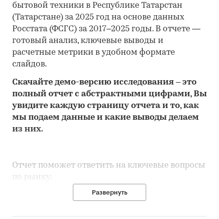
бытовой техники в Республике Татарстан
(Татарстане) за 2025 год на основе данных
Росстата (ФСГС) за 2017–2025 годы. В отчете —
готовый анализ, ключевые выводы и
расчетные метрики в удобном формате
слайдов.
Скачайте
демо
-версию
исследования
– это
полный отчет с абстрактными цифрами, Вы
увидите каждую стр
аницу отчета и то,
как
мы подаем данные и какие выводы делаем
из них.
Отчет поможет ответить на ключевые вопросы
по рынку:
Развернуть
• Каков объем розничного рынка бытовой
техники в Республике Татарстан (Татарстане),
много это или мало по сравнению с другими