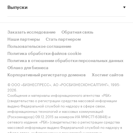
регионами России?
Выпуски
• Рынок растет или снижается? Если растет, то
за счет реального спроса или за счет
инфляции? Как соотносятся рост и падение с
Заказать исследование
Обратная связь
динамикой других регионов?
Наши партнеры
Стать партнером
Пользовательское соглашение
• Какое место регион занимает в России и в
Политика обработки файлов cookie
своем федеральном округе по объему продаж
Политика в отношении обработки персональных данных
и по продажам на душу населения?
Облако для бизнеса
Корпоративный регистратор доменов
Хостинг сайтов
• К какому сегменту можно отнести рынок по
размеру и темпом роста (малый/крупный, с
© ООО «БИЗНЕСПРЕСС», АО «РОСБИЗНЕСКОНСАЛТИНГ», 1995-
2026.
опережающей динамикой/с отстающей
Сообщения и материалы информационного агентства «РБК»
динамикой) в стратегической перспективе и в
(свидетельство о регистрации средства массовой информации
текущей ситуации? Меняются ли позиции
выдано Федеральной службой по надзору в сфере связи,
информационных технологий и массовых коммуникаций
региона с течением времени?
(Роскомнадзор) 09.12.2015 за номером ИА №ФС77-63848) и
сетевого издания «РБК» (свидетельство о регистрации средства
• Насколько рынок насыщен и какой у региона
массовой информации выдано Федеральной службой по надзору в
потенциал роста, если сравнить его с
сфере связи, информационных технологий и массовых