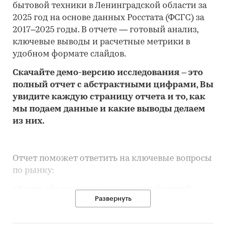
бытовой техники в Ленинградской области за
2025 год на основе данных Росстата (ФСГС) за
2017–2025 годы. В отчете — готовый анализ,
ключевые выводы и расчетные метрики в
удобном формате слайдов.
Скачайте
демо
-версию
исследования
– это
полный отчет с абстрактными цифрами, Вы
увидите каждую стр
аницу отчета и то,
как
мы подаем данные и какие выводы делаем
из них.
Отчет поможет ответить на ключевые вопросы
по рынку:
• Каков объем розничного рынка бытовой
Развернуть
техники в Ленинградской области, много это
или мало по сравнению с другими регионами
России?