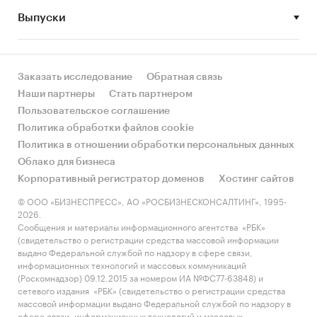
Выпуски
• Рынок растет или снижается? Если растет, то
за счет реального спроса или за счет
инфляции? Как соотносятся рост и падение с
динамикой других регионов?
Заказать исследование
Обратная связь
Наши партнеры
Стать партнером
• Какое место регион занимает в России и в
Пользовательское соглашение
своем федеральном округе по объему продаж
Политика обработки файлов cookie
и по продажам на душу населения?
Политика в отношении обработки персональных данных
Облако для бизнеса
• К какому сегменту можно отнести рынок по
Корпоративный регистратор доменов
Хостинг сайтов
размеру и темпом роста (малый/крупный, с
опережающей динамикой/с отстающей
© ООО «БИЗНЕСПРЕСС», АО «РОСБИЗНЕСКОНСАЛТИНГ», 1995-
2026.
динамикой) в стратегической перспективе и в
Сообщения и материалы информационного агентства «РБК»
текущей ситуации? Меняются ли позиции
(свидетельство о регистрации средства массовой информации
региона с течением времени?
выдано Федеральной службой по надзору в сфере связи,
информационных технологий и массовых коммуникаций
• Насколько рынок насыщен и какой у региона
(Роскомнадзор) 09.12.2015 за номером ИА №ФС77-63848) и
сетевого издания «РБК» (свидетельство о регистрации средства
потенциал роста, если сравнить его с
массовой информации выдано Федеральной службой по надзору в
регионами со схожими доходами, со схожей
сфере связи, информационных технологий и массовых