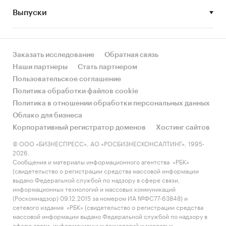
Выпуски
• Рынок растет или снижается? Если растет, то
за счет реального спроса или за счет
инфляции? Как соотносятся рост и падение с
динамикой других регионов?
Заказать исследование
Обратная связь
Наши партнеры
Стать партнером
• Какое место регион занимает в России и в
Пользовательское соглашение
своем федеральном округе по объему продаж
Политика обработки файлов cookie
и по продажам на душу населения?
Политика в отношении обработки персональных данных
Облако для бизнеса
• К какому сегменту можно отнести рынок по
Корпоративный регистратор доменов
Хостинг сайтов
размеру и темпом роста (малый/крупный, с
опережающей динамикой/с отстающей
© ООО «БИЗНЕСПРЕСС», АО «РОСБИЗНЕСКОНСАЛТИНГ», 1995-
2026.
динамикой) в стратегической перспективе и в
Сообщения и материалы информационного агентства «РБК»
текущей ситуации? Меняются ли позиции
(свидетельство о регистрации средства массовой информации
региона с течением времени?
выдано Федеральной службой по надзору в сфере связи,
информационных технологий и массовых коммуникаций
• Насколько рынок насыщен и какой у региона
(Роскомнадзор) 09.12.2015 за номером ИА №ФС77-63848) и
сетевого издания «РБК» (свидетельство о регистрации средства
потенциал роста, если сравнить его с
массовой информации выдано Федеральной службой по надзору в
регионами со схожими доходами, со схожей
сфере связи, информационных технологий и массовых