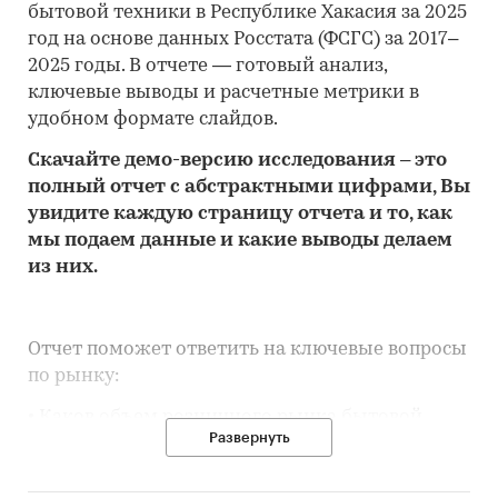
бытовой техники в Республике Хакасия за 2025
год на основе данных Росстата (ФСГС) за 2017–
2025 годы. В отчете — готовый анализ,
ключевые выводы и расчетные метрики в
удобном формате слайдов.
Скачайте
демо
-версию
исследования
– это
полный отчет с абстрактными цифрами, Вы
увидите каждую стр
аницу отчета и то,
как
мы подаем данные и какие выводы делаем
из них.
Отчет поможет ответить на ключевые вопросы
по рынку:
• Каков объем розничного рынка бытовой
Развернуть
техники в Республике Хакасия, много это или
мало по сравнению с другими регионами
России?