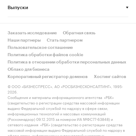
Выпуски
• Рынок растет или снижается? Если растет, то
за счет реального спроса или за счет
инфляции? Как соотносятся рост и падение с
динамикой других регионов?
Заказать исследование
Обратная связь
Наши партнеры
Стать партнером
• Какое место регион занимает в России и в
Пользовательское соглашение
своем федеральном округе по объему продаж
Политика обработки файлов cookie
и по продажам на душу населения?
Политика в отношении обработки персональных данных
Облако для бизнеса
• К какому сегменту можно отнести рынок по
Корпоративный регистратор доменов
Хостинг сайтов
размеру и темпом роста (малый/крупный, с
опережающей динамикой/с отстающей
© ООО «БИЗНЕСПРЕСС», АО «РОСБИЗНЕСКОНСАЛТИНГ», 1995-
2026.
динамикой) в стратегической перспективе и в
Сообщения и материалы информационного агентства «РБК»
текущей ситуации? Меняются ли позиции
(свидетельство о регистрации средства массовой информации
региона с течением времени?
выдано Федеральной службой по надзору в сфере связи,
информационных технологий и массовых коммуникаций
• Насколько рынок насыщен и какой у региона
(Роскомнадзор) 09.12.2015 за номером ИА №ФС77-63848) и
сетевого издания «РБК» (свидетельство о регистрации средства
потенциал роста, если сравнить его с
массовой информации выдано Федеральной службой по надзору в
регионами со схожими доходами, со схожей
сфере связи, информационных технологий и массовых