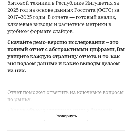
бытовой техники в Республике Ингушетия за
2025 год на основе данных Росстата (ФСГС) за
2017–2025 годы. В отчете — готовый анализ,
ключевые выводы и расчетные метрики в
удобном формате слайдов.
Скачайте
демо
-версию
исследования
– это
полный отчет с абстрактными цифрами, Вы
увидите каждую стр
аницу отчета и то,
как
мы подаем данные и какие выводы делаем
из них.
Отчет поможет ответить на ключевые вопросы
по рынку:
• Каков объем розничного рынка бытовой
Развернуть
техники в Республике Ингушетия, много это
или мало по сравнению с другими регионами
России?