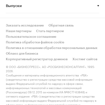
Выпуски
• Рынок растет или снижается? Если растет, то
за счет реального спроса или за счет
инфляции? Как соотносятся рост и падение с
динамикой других регионов?
Заказать исследование
Обратная связь
Наши партнеры
Стать партнером
• Какое место регион занимает в России и в
Пользовательское соглашение
своем федеральном округе по объему продаж
Политика обработки файлов cookie
и по продажам на душу населения?
Политика в отношении обработки персональных данных
Облако для бизнеса
• К какому сегменту можно отнести рынок по
Корпоративный регистратор доменов
Хостинг сайтов
размеру и темпом роста (малый/крупный, с
опережающей динамикой/с отстающей
© ООО «БИЗНЕСПРЕСС», АО «РОСБИЗНЕСКОНСАЛТИНГ», 1995-
2026.
динамикой) в стратегической перспективе и в
Сообщения и материалы информационного агентства «РБК»
текущей ситуации? Меняются ли позиции
(свидетельство о регистрации средства массовой информации
региона с течением времени?
выдано Федеральной службой по надзору в сфере связи,
информационных технологий и массовых коммуникаций
• Насколько рынок насыщен и какой у региона
(Роскомнадзор) 09.12.2015 за номером ИА №ФС77-63848) и
сетевого издания «РБК» (свидетельство о регистрации средства
потенциал роста, если сравнить его с
массовой информации выдано Федеральной службой по надзору в
регионами со схожими доходами, со схожей
сфере связи, информационных технологий и массовых