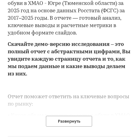
обуви в ХМАО - Югре (Тюменской области) за
2025 год на основе данных Росстата (ФСГС) за
2017–2025 годы. В отчете — готовый анализ,
ключевые выводы и расчетные метрики в
удобном формате слайдов.
Скачайте
демо
-версию
исследования
– это
полный отчет с абстрактными цифрами, Вы
увидите каждую стр
аницу отчета и то,
как
мы подаем данные и какие выводы делаем
из них.
Отчет поможет ответить на ключевые вопросы
по рынку:
• Каков объем розничного рынка обуви в ХМАО
Развернуть
- Югре (Тюменской области), много это или
мало по сравнению с другими регионами
России?