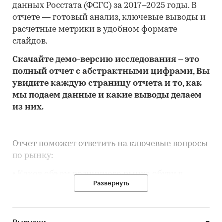
данных Росстата (ФСГС) за 2017–2025 годы. В
отчете — готовый анализ, ключевые выводы и
расчетные метрики в удобном формате
слайдов.
Скачайте
демо
-версию
исследования
– это
полный отчет с абстрактными цифрами, Вы
увидите каждую стр
аницу отчета и то,
как
мы подаем данные и какие выводы делаем
из них.
Отчет поможет ответить на ключевые вопросы
по рынку:
• Каков объем розничного рынка обуви в
Развернуть
Республике Тыва, много это или мало по
сравнению с другими регионами России?
• Рынок растет или снижается? Если растет, то