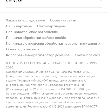
Выпуски
за счет реального спроса или за счет
инфляции? Как соотносятся рост и падение с
динамикой других регионов?
Заказать исследование
Обратная связь
• Какое место регион занимает в России и в
Наши партнеры
Стать партнером
своем федеральном округе по объему продаж
Пользовательское соглашение
и по продажам на душу населения?
Политика обработки файлов cookie
Политика в отношении обработки персональных данных
• К какому сегменту можно отнести рынок по
Облако для бизнеса
размеру и темпом роста (малый/крупный, с
Корпоративный регистратор доменов
Хостинг сайтов
опережающей динамикой/с отстающей
динамикой) в стратегической перспективе и в
© ООО «БИЗНЕСПРЕСС», АО «РОСБИЗНЕСКОНСАЛТИНГ», 1995-
2026.
текущей ситуации? Меняются ли позиции
Сообщения и материалы информационного агентства «РБК»
региона с течением времени?
(свидетельство о регистрации средства массовой информации
выдано Федеральной службой по надзору в сфере связи,
• Насколько рынок насыщен и какой у региона
информационных технологий и массовых коммуникаций
потенциал роста, если сравнить его с
(Роскомнадзор) 09.12.2015 за номером ИА №ФС77-63848) и
сетевого издания «РБК» (свидетельство о регистрации средства
регионами со схожими доходами, со схожей
массовой информации выдано Федеральной службой по надзору в
долей расходов на обувь и с соседними
сфере связи, информационных технологий и массовых
регионами?
коммуникаций (Роскомнадзор) 03.12.2021 за номером ЭЛ №ФС77-