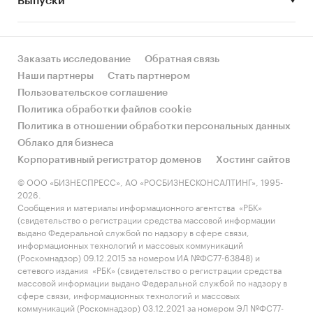
Выпуски
за счет реального спроса или за счет
инфляции? Как соотносятся рост и падение с
динамикой других регионов?
Заказать исследование
Обратная связь
• Какое место регион занимает в России и в
Наши партнеры
Стать партнером
своем федеральном округе по объему продаж
Пользовательское соглашение
и по продажам на душу населения?
Политика обработки файлов cookie
Политика в отношении обработки персональных данных
• К какому сегменту можно отнести рынок по
Облако для бизнеса
размеру и темпом роста (малый/крупный, с
Корпоративный регистратор доменов
Хостинг сайтов
опережающей динамикой/с отстающей
динамикой) в стратегической перспективе и в
© ООО «БИЗНЕСПРЕСС», АО «РОСБИЗНЕСКОНСАЛТИНГ», 1995-
2026.
текущей ситуации? Меняются ли позиции
Сообщения и материалы информационного агентства «РБК»
региона с течением времени?
(свидетельство о регистрации средства массовой информации
выдано Федеральной службой по надзору в сфере связи,
• Насколько рынок насыщен и какой у региона
информационных технологий и массовых коммуникаций
потенциал роста, если сравнить его с
(Роскомнадзор) 09.12.2015 за номером ИА №ФС77-63848) и
сетевого издания «РБК» (свидетельство о регистрации средства
регионами со схожими доходами, со схожей
массовой информации выдано Федеральной службой по надзору в
долей расходов на обувь и с соседними
сфере связи, информационных технологий и массовых
регионами?
коммуникаций (Роскомнадзор) 03.12.2021 за номером ЭЛ №ФС77-