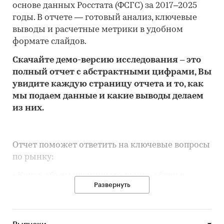
основе данных Росстата (ФСГС) за 2017–2025
годы. В отчете — готовый анализ, ключевые
выводы и расчетные метрики в удобном
формате слайдов.
Скачайте
демо
-версию
исследования
– это
полный отчет с абстрактными цифрами, Вы
увидите каждую стр
аницу отчета и то,
как
мы подаем данные и какие выводы делаем
из них.
Отчет поможет ответить на ключевые вопросы
по рынку:
• Каков объем розничного рынка обуви в
Развернуть
Ростовской области, много это или мало по
сравнению с другими регионами России?
• Рынок растет или снижается? Если растет, то