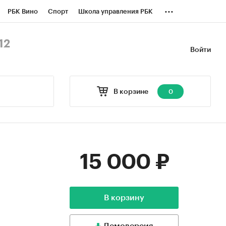
...
РБК Вино
Спорт
Школа управления РБК
БК Бизнес-среда
Дискуссионный клуб
12
Войти
оверка контрагентов
Политика
В корзине
0
15 000 ₽
В корзину