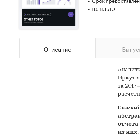
Срок предоставлени
ID: 83610
Описание
Выпус
Аналити
Иркутск
за 2017
расчетн
Скача
абстра
отчета 
из них.