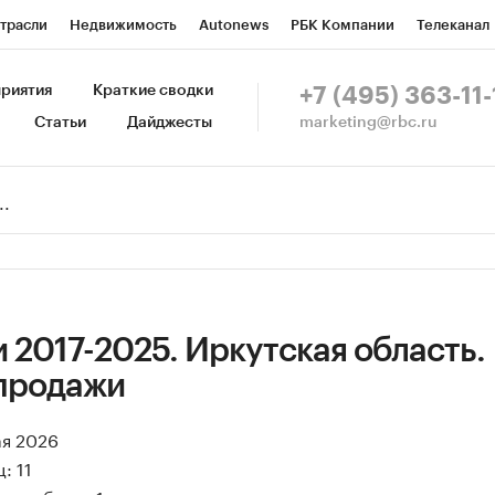
трасли
Недвижимость
Autonews
РБК Компании
Телеканал
изионеры
Национальные проекты
Город
Стиль
Крипто
Р
риятия
Краткие сводки
+7 (495) 363-11-
marketing@rbc.ru
Статьи
Дайджесты
зета
Спецпроекты СПб
Конференции СПб
Спецпроекты
Пр
Рынок наличной валюты
 2017-2025. Иркутская область.
продажи
ая 2026
: 11