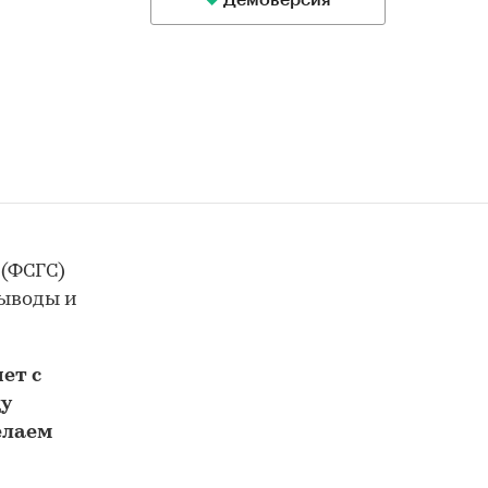
Демоверсия
 (ФСГС)
выводы и
ет с
у
елаем