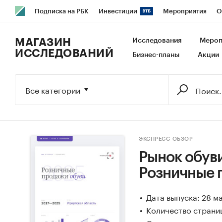
Подписка на РБК
Инвестиции
Мероприятия
О
РБК Образование
РБК Курсы
РБК Life
Тренды
В
МАГАЗИН
Исследования
Мероп
ИССЛЕДОВАНИЙ
Бизнес-планы
Акции
Исследования
Кредитные рейтинги
Франшизы
Га
Экономика
Бизнес
Технологии и медиа
Финансы
Все категории
ЭКСПРЕСС-ОБЗОР
Рынок обуви
Розничные 
Дата выпуска: 28 м
Количество страниц