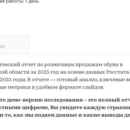
я работы: 1 день
ки
ческий отчет по розничным продажам обуви в
ой области за 2025 год на основе данных Росстата
–2025 годы. В отчете — готовый анализ, ключевые 
ые метрики в удобном формате слайдов.
йте
демо
-версию
исследования
– это полный отч
ктными цифрами, Вы увидите каждую стр
аниц
и то,
как мы подаем данные и какие выводы д