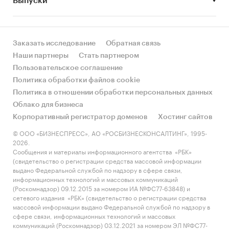
Выпуски
за счет реального спроса или за счет
инфляции? Как соотносятся рост и падение с
динамикой других регионов?
Заказать исследование
Обратная связь
• Какое место регион занимает в России и в
Наши партнеры
Стать партнером
своем федеральном округе по объему продаж
Пользовательское соглашение
и по продажам на душу населения?
Политика обработки файлов cookie
Политика в отношении обработки персональных данных
• К какому сегменту можно отнести рынок по
Облако для бизнеса
размеру и темпом роста (малый/крупный, с
Корпоративный регистратор доменов
Хостинг сайтов
опережающей динамикой/с отстающей
динамикой) в стратегической перспективе и в
© ООО «БИЗНЕСПРЕСС», АО «РОСБИЗНЕСКОНСАЛТИНГ», 1995-
2026.
текущей ситуации? Меняются ли позиции
Сообщения и материалы информационного агентства «РБК»
региона с течением времени?
(свидетельство о регистрации средства массовой информации
выдано Федеральной службой по надзору в сфере связи,
• Насколько рынок насыщен и какой у региона
информационных технологий и массовых коммуникаций
потенциал роста, если сравнить его с
(Роскомнадзор) 09.12.2015 за номером ИА №ФС77-63848) и
сетевого издания «РБК» (свидетельство о регистрации средства
регионами со схожими доходами, со схожей
массовой информации выдано Федеральной службой по надзору в
долей расходов на обувь и с соседними
сфере связи, информационных технологий и массовых
регионами?
коммуникаций (Роскомнадзор) 03.12.2021 за номером ЭЛ №ФС77-