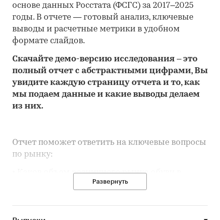
основе данных Росстата (ФСГС) за 2017–2025
годы. В отчете — готовый анализ, ключевые
выводы и расчетные метрики в удобном
формате слайдов.
Скачайте
демо
-версию
исследования
– это
полный отчет с абстрактными цифрами, Вы
увидите каждую стр
аницу отчета и то,
как
мы подаем данные и какие выводы делаем
из них.
Отчет поможет ответить на ключевые вопросы
по рынку:
• Каков объем розничного рынка обуви в
Развернуть
Республике Мордовия, много это или мало по
сравнению с другими регионами России?
• Рынок растет или снижается? Если растет, то