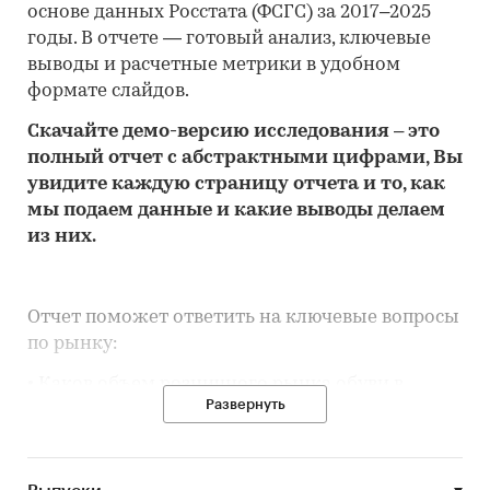
основе данных Росстата (ФСГС) за 2017–2025
годы. В отчете — готовый анализ, ключевые
выводы и расчетные метрики в удобном
формате слайдов.
Скачайте
демо
-версию
исследования
– это
полный отчет с абстрактными цифрами, Вы
увидите каждую стр
аницу отчета и то,
как
мы подаем данные и какие выводы делаем
из них.
Отчет поможет ответить на ключевые вопросы
по рынку:
• Каков объем розничного рынка обуви в
Развернуть
Курганской области, много это или мало по
сравнению с другими регионами России?
• Рынок растет или снижается? Если растет, то