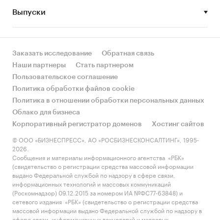
Выпуски
• Рынок растет или снижается? Если растет, то
за счет реального спроса или за счет
инфляции? Как соотносятся рост и падение с
динамикой других регионов?
Заказать исследование
Обратная связь
Наши партнеры
Стать партнером
• Какое место регион занимает в России и в
Пользовательское соглашение
своем федеральном округе по объему продаж
Политика обработки файлов cookie
и по продажам на душу населения?
Политика в отношении обработки персональных данных
Облако для бизнеса
• К какому сегменту можно отнести рынок по
Корпоративный регистратор доменов
Хостинг сайтов
размеру и темпом роста (малый/крупный, с
опережающей динамикой/с отстающей
© ООО «БИЗНЕСПРЕСС», АО «РОСБИЗНЕСКОНСАЛТИНГ», 1995-
2026.
динамикой) в стратегической перспективе и в
Сообщения и материалы информационного агентства «РБК»
текущей ситуации? Меняются ли позиции
(свидетельство о регистрации средства массовой информации
региона с течением времени?
выдано Федеральной службой по надзору в сфере связи,
информационных технологий и массовых коммуникаций
• Насколько рынок насыщен и какой у региона
(Роскомнадзор) 09.12.2015 за номером ИА №ФС77-63848) и
сетевого издания «РБК» (свидетельство о регистрации средства
потенциал роста, если сравнить его с
массовой информации выдано Федеральной службой по надзору в
регионами со схожими доходами, со схожей
сфере связи, информационных технологий и массовых