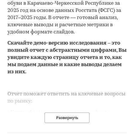
обуви в Карачаево-Черкесской Республике за
2025 год на основе данных Росстата (ФСГС) за
2017–2025 годы. В отчете — готовый анализ,
ключевые выводы и расчетные метрики в
удобном формате слайдов.
Скачайте
демо
-версию
исследования
– это
полный отчет с абстрактными цифрами, Вы
увидите каждую стр
аницу отчета и то,
как
мы подаем данные и какие выводы делаем
из них.
Отчет поможет ответить на ключевые вопросы
по рынку:
• Каков объем розничного рынка обуви в
Развернуть
Карачаево-Черкесской Республике, много это
или мало по сравнению с другими регионами
России?