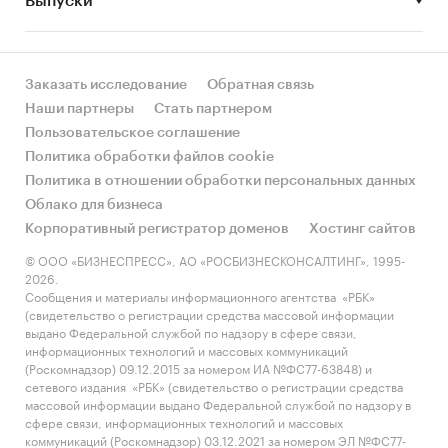
Выпуски
за счет реального спроса или за счет
инфляции? Как соотносятся рост и падение с
динамикой других регионов?
Заказать исследование
Обратная связь
• Какое место регион занимает в России и в
Наши партнеры
Стать партнером
своем федеральном округе по объему продаж
Пользовательское соглашение
и по продажам на душу населения?
Политика обработки файлов cookie
Политика в отношении обработки персональных данных
• К какому сегменту можно отнести рынок по
Облако для бизнеса
размеру и темпом роста (малый/крупный, с
Корпоративный регистратор доменов
Хостинг сайтов
опережающей динамикой/с отстающей
динамикой) в стратегической перспективе и в
© ООО «БИЗНЕСПРЕСС», АО «РОСБИЗНЕСКОНСАЛТИНГ», 1995-
2026.
текущей ситуации? Меняются ли позиции
Сообщения и материалы информационного агентства «РБК»
региона с течением времени?
(свидетельство о регистрации средства массовой информации
выдано Федеральной службой по надзору в сфере связи,
• Насколько рынок насыщен и какой у региона
информационных технологий и массовых коммуникаций
потенциал роста, если сравнить его с
(Роскомнадзор) 09.12.2015 за номером ИА №ФС77-63848) и
сетевого издания «РБК» (свидетельство о регистрации средства
регионами со схожими доходами, со схожей
массовой информации выдано Федеральной службой по надзору в
долей расходов на обувь и с соседними
сфере связи, информационных технологий и массовых
регионами?
коммуникаций (Роскомнадзор) 03.12.2021 за номером ЭЛ №ФС77-