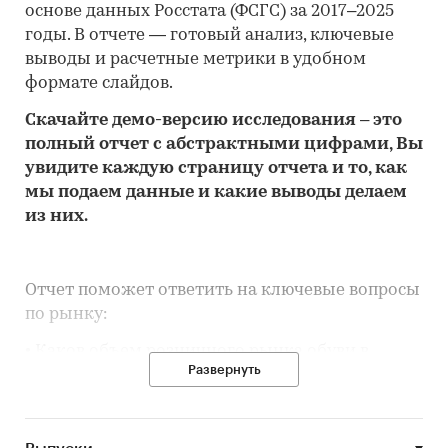
основе данных Росстата (ФСГС) за 2017–2025
годы. В отчете — готовый анализ, ключевые
выводы и расчетные метрики в удобном
формате слайдов.
Скачайте
демо
-версию
исследования
– это
полный отчет с абстрактными цифрами, Вы
увидите каждую стр
аницу отчета и то,
как
мы подаем данные и какие выводы делаем
из них.
Отчет поможет ответить на ключевые вопросы
по рынку:
• Каков объем розничного рынка обуви в
Развернуть
Кировской области, много это или мало по
сравнению с другими регионами России?
• Рынок растет или снижается? Если растет, то