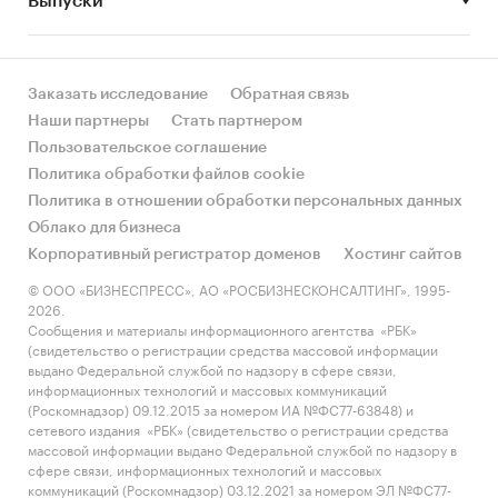
Выпуски
за счет реального спроса или за счет
инфляции? Как соотносятся рост и падение с
динамикой других регионов?
Заказать исследование
Обратная связь
• Какое место регион занимает в России и в
Наши партнеры
Стать партнером
своем федеральном округе по объему продаж
Пользовательское соглашение
и по продажам на душу населения?
Политика обработки файлов cookie
Политика в отношении обработки персональных данных
• К какому сегменту можно отнести рынок по
Облако для бизнеса
размеру и темпом роста (малый/крупный, с
Корпоративный регистратор доменов
Хостинг сайтов
опережающей динамикой/с отстающей
динамикой) в стратегической перспективе и в
© ООО «БИЗНЕСПРЕСС», АО «РОСБИЗНЕСКОНСАЛТИНГ», 1995-
2026.
текущей ситуации? Меняются ли позиции
Сообщения и материалы информационного агентства «РБК»
региона с течением времени?
(свидетельство о регистрации средства массовой информации
выдано Федеральной службой по надзору в сфере связи,
• Насколько рынок насыщен и какой у региона
информационных технологий и массовых коммуникаций
потенциал роста, если сравнить его с
(Роскомнадзор) 09.12.2015 за номером ИА №ФС77-63848) и
сетевого издания «РБК» (свидетельство о регистрации средства
регионами со схожими доходами, со схожей
массовой информации выдано Федеральной службой по надзору в
долей расходов на обувь и с соседними
сфере связи, информационных технологий и массовых
регионами?
коммуникаций (Роскомнадзор) 03.12.2021 за номером ЭЛ №ФС77-