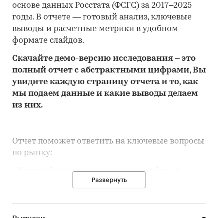
основе данных Росстата (ФСГС) за 2017–2025
годы. В отчете — готовый анализ, ключевые
выводы и расчетные метрики в удобном
формате слайдов.
Скачайте
демо
-версию
исследования
– это
полный отчет с абстрактными цифрами, Вы
увидите каждую стр
аницу отчета и то,
как
мы подаем данные и какие выводы делаем
из них.
Отчет поможет ответить на ключевые вопросы
по рынку:
• Каков объем розничного рынка обуви в
Развернуть
Магаданской области, много это или мало по
сравнению с другими регионами России?
• Рынок растет или снижается? Если растет, то