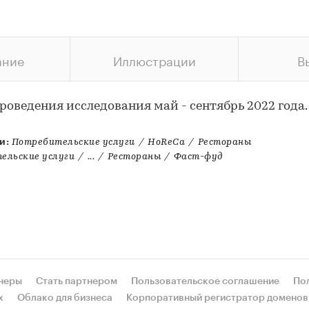
ание
Иллюстрации
В
роведения исследования май - сентябрь 2022 года.
и:
Потребительские услуги
/
HoReCa
/
Рестораны
ельские услуги
/
...
/
Рестораны
/
Фаст-фуд
неры
Стать партнером
Пользовательское соглашение
По
х
Облако для бизнеса
Корпоративный регистратор доменов