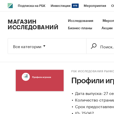
Подписка на РБК
Инвестиции
Мероприятия
О
РБК Образование
РБК Курсы
РБК Life
Тренды
В
МАГАЗИН
Исследования
Мероп
ИССЛЕДОВАНИЙ
Бизнес-планы
Акции
Исследования
Кредитные рейтинги
Франшизы
Га
Бизнес
Технологии и медиа
Финансы
Рынок налич
Все категории
РБК ИССЛЕДОВАНИЯ РЫНК
Профили иг
Дата выпуска: 27 с
Количество страниц
Срок предоставлени
ID: 75067