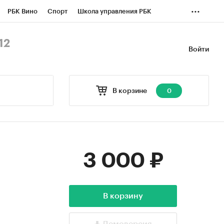
...
РБК Вино
Спорт
Школа управления РБК
БК Бизнес-среда
Дискуссионный клуб
12
Войти
оверка контрагентов
Политика
Экономика
В корзине
0
3 000 ₽
В корзину