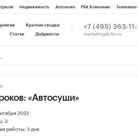
трасли
Недвижимость
Autonews
РБК Компании
Телеканал
изионеры
Национальные проекты
Город
Стиль
Крипто
Р
риятия
Краткие сводки
+7 (495) 363-11-
marketing@rbc.ru
Статьи
Дайджесты
зета
Спецпроекты СПб
Конференции СПб
Спецпроекты
Пр
ной валюты
ОВ
роков: «Автосуши»
ентября 2022
: 3
я работы: 3 дня