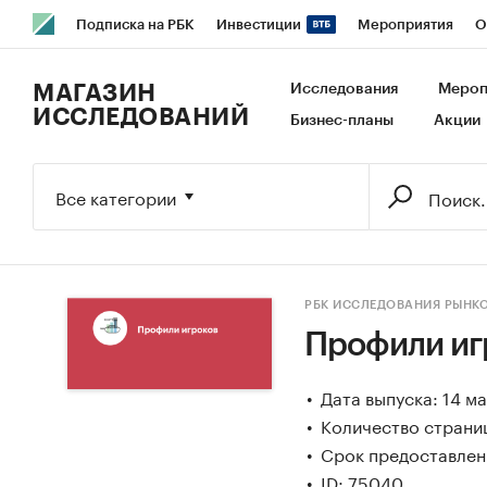
Подписка на РБК
Инвестиции
Мероприятия
О
РБК Образование
РБК Курсы
РБК Life
Тренды
В
МАГАЗИН
Исследования
Мероп
ИССЛЕДОВАНИЙ
Бизнес-планы
Акции
Исследования
Кредитные рейтинги
Франшизы
Га
Бизнес
Технологии и медиа
Финансы
Рынок налич
Все категории
РБК ИССЛЕДОВАНИЯ РЫНК
Профили иг
Дата выпуска: 14 м
Количество страни
Срок предоставлени
ID: 75040