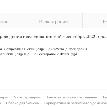
ание
Иллюстрации
В
роведения исследования май - сентябрь 2022 года.
и:
Потребительские услуги
/
HoReCa
/
Рестораны
ельские услуги
/
...
/
Рестораны
/
Фаст-фуд
неры
Стать партнером
Пользовательское соглашение
По
х
Облако для бизнеса
Корпоративный регистратор доменов