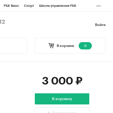
...
РБК Вино
Спорт
Школа управления РБК
БК Бизнес-среда
Дискуссионный клуб
12
Войти
оверка контрагентов
Политика
Экономика
В корзине
0
3 000 ₽
В корзину