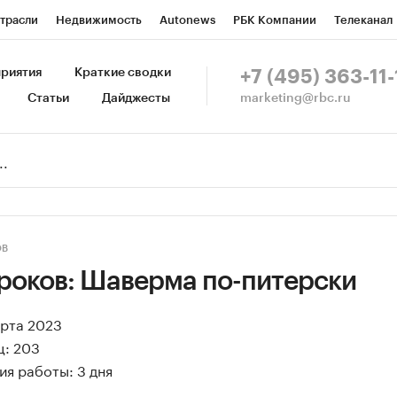
трасли
Недвижимость
Autonews
РБК Компании
Телеканал
изионеры
Национальные проекты
Город
Стиль
Крипто
Р
риятия
Краткие сводки
+7 (495) 363-11-
marketing@rbc.ru
Статьи
Дайджесты
зета
Спецпроекты СПб
Конференции СПб
Спецпроекты
Пр
ной валюты
ОВ
роков: Шаверма по-питерски
арта 2023
ц: 203
я работы: 3 дня