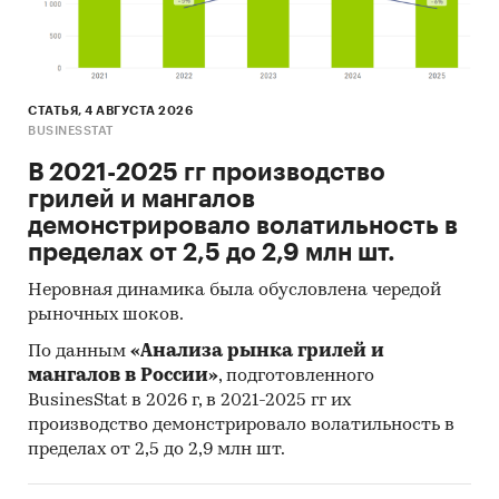
Приведен рейтинг предприятий отрасли по
выручке от продаж:
Агрокомплекс им.
Н.И.Ткачева, Барилла Рус, Белореченское, БКК
Коломенский, КДВ Павловский Посад, КДВ
СТАТЬЯ, 4 АВГУСТА 2026
BUSINESSTAT
Яшкино, Коломенское поле, Любятово, Орион
Интернейшнл Евро, Хлебный Дом, Хлебозавод,
В 2021-2025 гг производство
Хлебпром, Черемушки и др.
грилей и мангалов
демонстрировало волатильность в
При подготовке обзора используется
пределах от 2,5 до 2,9 млн шт.
официальная статистика и собранные
данные.
Неровная динамика была обусловлена чередой
рыночных шоков.
Информация профильных ведомств:
По данным
«Анализа рынка грилей и
Федеральная служба государственной
мангалов в России»
, подготовленного
статистики (Росстат)
BusinesStat в 2026 г, в 2021-2025 гг их
производство демонстрировало волатильность в
Федеральная таможенная служба
пределах от 2,5 до 2,9 млн шт.
Федеральная налоговая служба