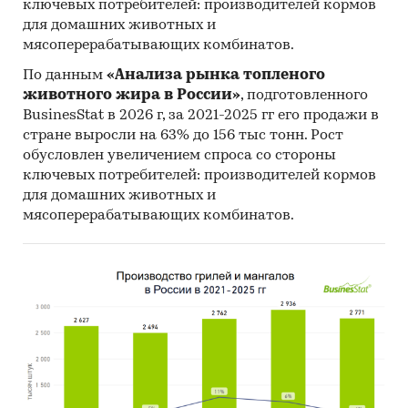
ключевых потребителей: производителей кормов
изделия хлебобулочные из ржаной муки,
для домашних животных и
изделия хлебобулочные из смеси ржаной и
мясоперерабатывающих комбинатов.
пшеничной муки, пирожки, пироги и пончики,
По данным
«Анализа рынка топленого
полуфабрикаты хлебобулочные, сдобные
животного жира в России»
, подготовленного
хлебобулочные изделия, хлебцы хрустящие,
BusinesStat в 2026 г, за 2021-2025 гг его продажи в
прочие хлебобулочные изделия
стране выросли на 63% до 156 тыс тонн. Рост
Приведены рейтинги продаж хлеба и
обусловлен увеличением спроса со стороны
ключевых потребителей: производителей кормов
хлебобулочных изделий в розничных сетях:
для домашних животных и
Metro
мясоперерабатывающих комбинатов.
Ашан
Лента
Магнит
Перекресток
Пятерочка
Светофор