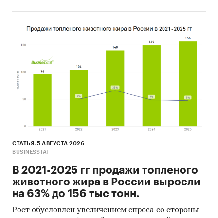
каналам продаж:
общепит
розничная торговля
Розничная торговля хлебом и
хлебобулочными изделиями
детализирована по типам торговли:
несетевая розница
онлайн-торговля
сетевая розница
СТАТЬЯ, 5 АВГУСТА 2026
BUSINESSTAT
В обзоре приведена сегментация продаж
хлеба и хлебобулочных изделий в сетевой
В 2021-2025 гг продажи топленого
рознице по видам:
изделия бараночные
животного жира в России выросли
(бублики, баранки, сушки), изделия сухарные,
на 63% до 156 тыс тонн.
гренки, изделия хлебобулочные диетические,
Рост обусловлен увеличением спроса со стороны
изделия хлебобулочные из пшеничной муки,