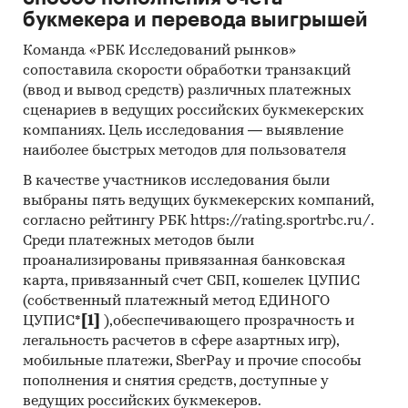
сушки)
букмекера и перевода выигрышей
изделия сухарные, гренки
Команда «РБК Исследований рынков»
сопоставила скорости обработки транзакций
изделия хлебобулочные диетические
(ввод и вывод средств) различных платежных
изделия хлебобулочные из пшеничной
сценариев в ведущих российских букмекерских
муки
компаниях. Цель исследования — выявление
наиболее быстрых методов для пользователя
изделия хлебобулочные из ржаной муки
В качестве участников исследования были
изделия хлебобулочные из смеси ржаной и
выбраны пять ведущих букмекерских компаний,
пшеничной муки
согласно рейтингу РБК https://rating.sportrbc.ru/.
Среди платежных методов были
пирожки, пироги и пончики
проанализированы привязанная банковская
полуфабрикаты хлебобулочные
карта, привязанный счет СБП, кошелек ЦУПИС
(собственный платежный метод ЕДИНОГО
сдобные хлебобулочные изделия
ЦУПИС*
[1]
),обеспечивающего прозрачность и
хлебцы хрустящие
легальность расчетов в сфере азартных игр),
мобильные платежи, SberPay и прочие способы
прочие хлебобулочные изделия
пополнения и снятия средств, доступные у
ведущих российских букмекеров.
Отдельно представлена информация по