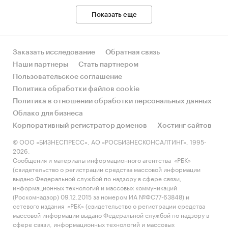
Таможенный союз ЕАЭС
Показать еще
Информация, собранная BusinesStat:
оценки потребления хлеба и
Заказать исследование
Обратная связь
хлебобулочных изделий
Наши партнеры
Стать партнером
показатели розничной торговли хлебом и
Пользовательское соглашение
хлебобулочными изделиями
Политика обработки файлов cookie
оценки экспертов пищевой
Политика в отношении обработки персональных данных
промышленности
Облако для бизнеса
Корпоративный регистратор доменов
Хостинг сайтов
Категории:
Потребительские товары
/
...
/
© ООО «БИЗНЕСПРЕСС», АО «РОСБИЗНЕСКОНСАЛТИНГ», 1995-
Продукты питания
/
Хлеб и хлебобулочные
2026.
изделия
Сообщения и материалы информационного агентства «РБК»
Промышленность
/
...
/
Продукты питания
/
(свидетельство о регистрации средства массовой информации
Хлеб и хлебобулочные изделия
выдано Федеральной службой по надзору в сфере связи,
Россия
информационных технологий и массовых коммуникаций
(Роскомнадзор) 09.12.2015 за номером ИА №ФС77-63848) и
сетевого издания «РБК» (свидетельство о регистрации средства
массовой информации выдано Федеральной службой по надзору в
сфере связи, информационных технологий и массовых