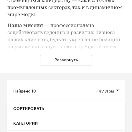
стремящихся к лидерству — как в сложных
промышленных секторах, так и в динамичном
мире моды.
Наша миссия
— профессионально
содействовать ведению и развитию бизнеса
наших клиентов, будь то укрепление позиций
на рынке или запуск нового бренда «с нуля».
Экспертиза для промышленности и B2B-
Развернуть
рынков
Мы предоставляем полный цикл
маркетинговых услуг для компаний из
Найдено
10
Фильтры
сложных отраслей, таких как электротехника,
химия и нефтехимия, полимеры и
телекоммуникации.
СОРТИРОВАТЬ
Глубокие маркетинговые исследования
с
привлечением узкопрофильных экспертов.
КАТЕГОРИИ