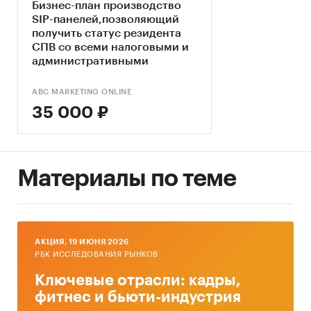
Бизнес-план производство
SIP-панелей,позволяющий
получить статус резидента
СПВ со всеми налоговыми и
административными
преференциями, финансовая
модель прилагается
ABC MARKETING ONLINE
35 000 ₽
Материалы по теме
AКЦИЯ, 19 ИЮНЯ 2026
РБК ИССЛЕДОВАНИЯ РЫНКОВ
Ключевые отрасли: кадры,
фитнес и бьюти-индустрия