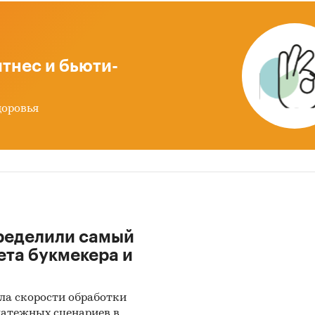
тнес и бьюти-
доровья
ределили самый
ета букмекера и
ла скорости обработки
латежных сценариев в