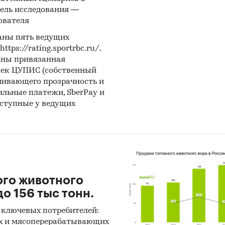
ель исследования —
ователя
аны пять ведущих
ps://rating.sportrbc.ru/.
аны привязанная
лек ЦУПИС (собственный
чивающего прозрачность и
бильные платежи, SberPay и
оступные у ведущих
ого животного
о 156 тыс тонн.
 ключевых потребителей:
х и мясоперерабатывающих