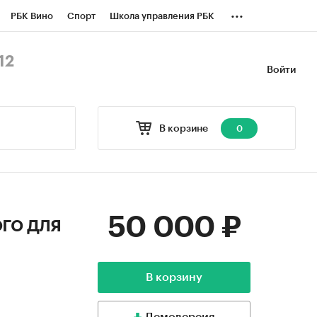
...
РБК Вино
Спорт
Школа управления РБК
БК Бизнес-среда
Дискуссионный клуб
12
Войти
оверка контрагентов
Политика
В корзине
0
50 000 ₽
го для
В корзину