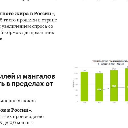
тного жира в России»
,
25 гг его продажи в стране
н увеличением спроса со
ей кормов для домашних
в.
илей и мангалов
 в пределах от
рыночных шоков.
ов в России»
,
5 гг их производство
 до 2,9 млн шт.