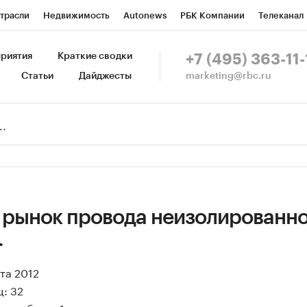
трасли
Недвижимость
Autonews
РБК Компании
Телеканал
изионеры
Национальные проекты
Город
Стиль
Крипто
Р
риятия
Краткие сводки
+7 (495) 363-11-
marketing@rbc.ru
Статьи
Дайджесты
зета
Спецпроекты СПб
Конференции СПб
Спецпроекты
Пр
Рынок наличной валюты
 рынок провода неизолированно
.
рта 2012
: 32