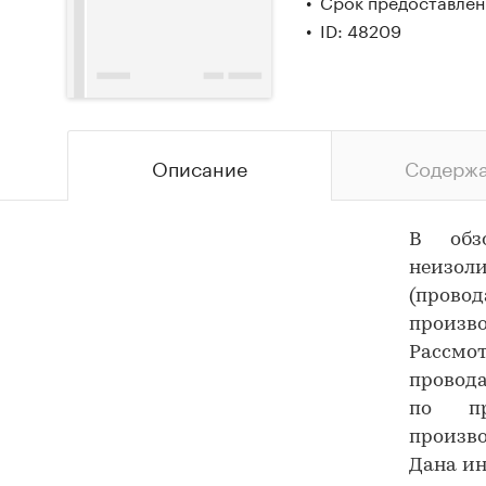
Срок предоставлени
ID: 48209
Описание
Содерж
В обз
неизол
(провод
произво
Рассмот
провода
по пр
произво
Дана ин