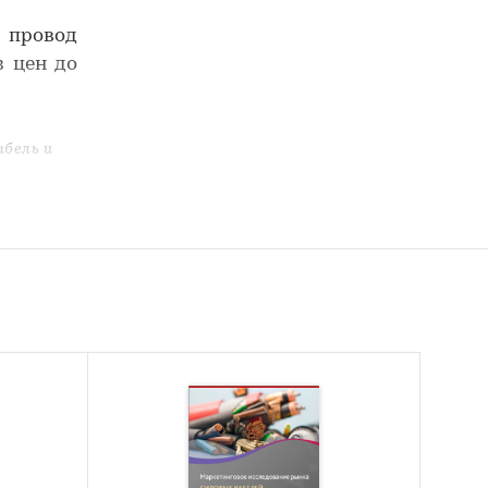
 провод
 цен до
абель и