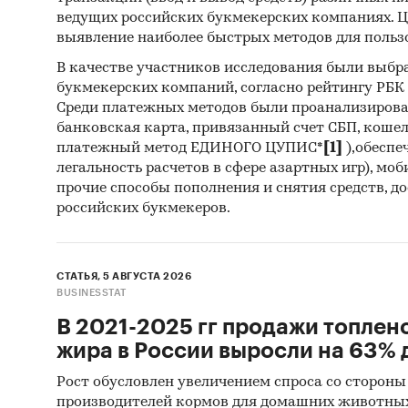
ведущих российских букмекерских компаниях. Ц
выявление наиболее быстрых методов для польз
В качестве участников исследования были выбр
букмекерских компаний, согласно рейтингу РБК htt
Среди платежных методов были проанализиров
банковская карта, привязанный счет СБП, коше
платежный метод ЕДИНОГО ЦУПИС*
[1]
),обеспе
легальность расчетов в сфере азартных игр), мо
прочие способы пополнения и снятия средств, д
российских букмекеров.
СТАТЬЯ, 5 АВГУСТА 2026
BUSINESSTAT
В 2021-2025 гг продажи топлен
жира в России выросли на 63% д
Рост обусловлен увеличением спроса со стороны
производителей кормов для домашних животны