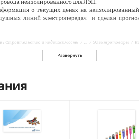
ровода неизолированного для ЛЭП.
нформация о текущих ценах на неизолированный
здушных линий электропередач и сделан прогноз
и:
Строительство и недвижимость
/
...
/
Электротовары
/
К
Развернуть
ания