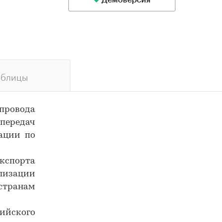
Демоверсия
аблицы
ровода
передач
зации по
экспорта
ализации
транам
сийского