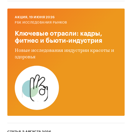
AКЦИЯ, 19 ИЮНЯ 2026
РБК ИССЛЕДОВАНИЯ РЫНКОВ
Ключевые отрасли: кадры,
фитнес и бьюти-индустрия
Новые исследования индустрии красоты и
здоровья
СТАТЬЯ, 5 АВГУСТА 2026