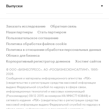
Выпуски
• Рынок растет или снижается? Если растет, то
за счет реального спроса или за счет
инфляции? Как соотносятся рост и падение с
динамикой других регионов?
Заказать исследование
Обратная связь
Наши партнеры
Стать партнером
• Какое место регион занимает в России и в
Пользовательское соглашение
своем федеральном округе по объему продаж
Политика обработки файлов cookie
и по продажам на душу населения?
Политика в отношении обработки персональных данных
Облако для бизнеса
• К какому сегменту можно отнести рынок по
Корпоративный регистратор доменов
Хостинг сайтов
размеру и темпом роста (малый/крупный, с
опережающей динамикой/с отстающей
© ООО «БИЗНЕСПРЕСС», АО «РОСБИЗНЕСКОНСАЛТИНГ», 1995-
2026.
динамикой) в стратегической перспективе и в
Сообщения и материалы информационного агентства «РБК»
текущей ситуации? Меняются ли позиции
(свидетельство о регистрации средства массовой информации
региона с течением времени?
выдано Федеральной службой по надзору в сфере связи,
информационных технологий и массовых коммуникаций
• Насколько рынок насыщен и какой у региона
(Роскомнадзор) 09.12.2015 за номером ИА №ФС77-63848) и
сетевого издания «РБК» (свидетельство о регистрации средства
потенциал роста, если сравнить его с
массовой информации выдано Федеральной службой по надзору в
регионами со схожими доходами, со схожей
сфере связи, информационных технологий и массовых