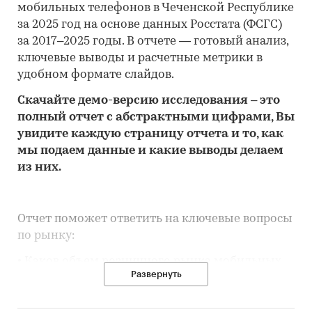
мобильных телефонов в Чеченской Республике
за 2025 год на основе данных Росстата (ФСГС)
за 2017–2025 годы. В отчете — готовый анализ,
ключевые выводы и расчетные метрики в
удобном формате слайдов.
Скачайте
демо
-версию
исследования
– это
полный отчет с абстрактными цифрами, Вы
увидите каждую стр
аницу отчета и то,
как
мы подаем данные и какие выводы делаем
из них.
Отчет поможет ответить на ключевые вопросы
по рынку:
• Каков объем розничного рынка мобильных
Развернуть
телефонов в Чеченской Республике, много это
или мало по сравнению с другими регионами
России?