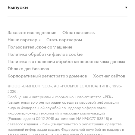
Выпуски
• Рынок растет или снижается? Если растет, то
за счет реального спроса или за счет
инфляции? Как соотносятся рост и падение с
динамикой других регионов?
Заказать исследование
Обратная связь
Наши партнеры
Стать партнером
• Какое место регион занимает в России и в
Пользовательское соглашение
своем федеральном округе по объему продаж
Политика обработки файлов cookie
и по продажам на душу населения?
Политика в отношении обработки персональных данных
Облако для бизнеса
• К какому сегменту можно отнести рынок по
Корпоративный регистратор доменов
Хостинг сайтов
размеру и темпом роста (малый/крупный, с
опережающей динамикой/с отстающей
© ООО «БИЗНЕСПРЕСС», АО «РОСБИЗНЕСКОНСАЛТИНГ», 1995-
2026.
динамикой) в стратегической перспективе и в
Сообщения и материалы информационного агентства «РБК»
текущей ситуации? Меняются ли позиции
(свидетельство о регистрации средства массовой информации
региона с течением времени?
выдано Федеральной службой по надзору в сфере связи,
информационных технологий и массовых коммуникаций
• Насколько рынок насыщен и какой у региона
(Роскомнадзор) 09.12.2015 за номером ИА №ФС77-63848) и
сетевого издания «РБК» (свидетельство о регистрации средства
потенциал роста, если сравнить его с
массовой информации выдано Федеральной службой по надзору в
регионами со схожими доходами, со схожей
сфере связи, информационных технологий и массовых