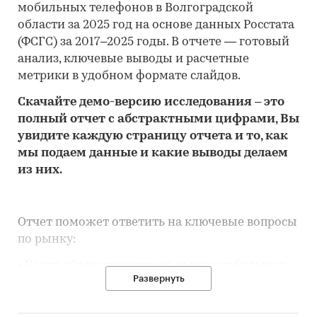
мобильных телефонов в Волгоградской
области за 2025 год на основе данных Росстата
(ФСГС) за 2017–2025 годы. В отчете — готовый
анализ, ключевые выводы и расчетные
метрики в удобном формате слайдов.
Скачайте
демо
-версию
исследования
– это
полный отчет с абстрактными цифрами, Вы
увидите каждую стр
аницу отчета и то,
как
мы подаем данные и какие выводы делаем
из них.
Отчет поможет ответить на ключевые вопросы
по рынку:
• Каков объем розничного рынка мобильных
Развернуть
телефонов в Волгоградской области, много это
или мало по сравнению с другими регионами
России?