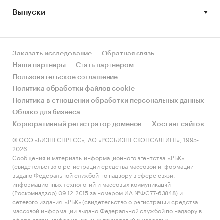
Выпуски
• Рынок растет или снижается? Если растет, то
за счет реального спроса или за счет
инфляции? Как соотносятся рост и падение с
динамикой других регионов?
Заказать исследование
Обратная связь
Наши партнеры
Стать партнером
• Какое место регион занимает в России и в
Пользовательское соглашение
своем федеральном округе по объему продаж
Политика обработки файлов cookie
и по продажам на душу населения?
Политика в отношении обработки персональных данных
Облако для бизнеса
• К какому сегменту можно отнести рынок по
Корпоративный регистратор доменов
Хостинг сайтов
размеру и темпом роста (малый/крупный, с
опережающей динамикой/с отстающей
© ООО «БИЗНЕСПРЕСС», АО «РОСБИЗНЕСКОНСАЛТИНГ», 1995-
2026.
динамикой) в стратегической перспективе и в
Сообщения и материалы информационного агентства «РБК»
текущей ситуации? Меняются ли позиции
(свидетельство о регистрации средства массовой информации
региона с течением времени?
выдано Федеральной службой по надзору в сфере связи,
информационных технологий и массовых коммуникаций
• Насколько рынок насыщен и какой у региона
(Роскомнадзор) 09.12.2015 за номером ИА №ФС77-63848) и
сетевого издания «РБК» (свидетельство о регистрации средства
потенциал роста, если сравнить его с
массовой информации выдано Федеральной службой по надзору в
регионами со схожими доходами, со схожей
сфере связи, информационных технологий и массовых