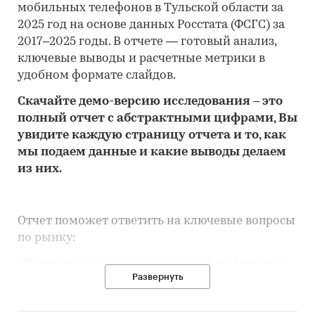
мобильных телефонов в Тульской области за
2025 год на основе данных Росстата (ФСГС) за
2017–2025 годы. В отчете — готовый анализ,
ключевые выводы и расчетные метрики в
удобном формате слайдов.
Скачайте
демо
-версию
исследования
– это
полный отчет с абстрактными цифрами, Вы
увидите каждую стр
аницу отчета и то,
как
мы подаем данные и какие выводы делаем
из них.
Отчет поможет ответить на ключевые вопросы
по рынку:
• Каков объем розничного рынка мобильных
Развернуть
телефонов в Тульской области, много это или
мало по сравнению с другими регионами
России?