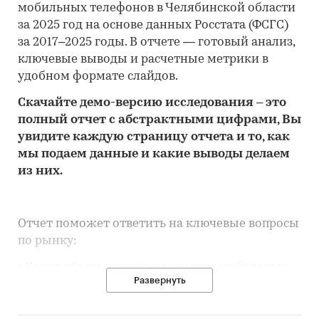
мобильных телефонов в Челябинской области
за 2025 год на основе данных Росстата (ФСГС)
за 2017–2025 годы. В отчете — готовый анализ,
ключевые выводы и расчетные метрики в
удобном формате слайдов.
Скачайте
демо
-версию
исследования
– это
полный отчет с абстрактными цифрами, Вы
увидите каждую стр
аницу отчета и то,
как
мы подаем данные и какие выводы делаем
из них.
Отчет поможет ответить на ключевые вопросы
по рынку:
• Каков объем розничного рынка мобильных
Развернуть
телефонов в Челябинской области, много это
или мало по сравнению с другими регионами
России?