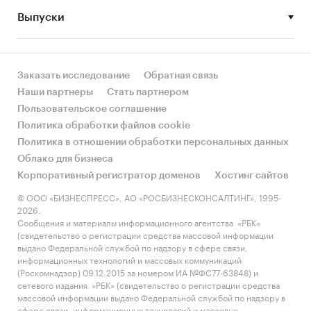
Выпуски
• Рынок растет или снижается? Если растет, то
за счет реального спроса или за счет
инфляции? Как соотносятся рост и падение с
динамикой других регионов?
Заказать исследование
Обратная связь
Наши партнеры
Стать партнером
• Какое место регион занимает в России и в
Пользовательское соглашение
своем федеральном округе по объему продаж
Политика обработки файлов cookie
и по продажам на душу населения?
Политика в отношении обработки персональных данных
Облако для бизнеса
• К какому сегменту можно отнести рынок по
Корпоративный регистратор доменов
Хостинг сайтов
размеру и темпом роста (малый/крупный, с
опережающей динамикой/с отстающей
© ООО «БИЗНЕСПРЕСС», АО «РОСБИЗНЕСКОНСАЛТИНГ», 1995-
2026.
динамикой) в стратегической перспективе и в
Сообщения и материалы информационного агентства «РБК»
текущей ситуации? Меняются ли позиции
(свидетельство о регистрации средства массовой информации
региона с течением времени?
выдано Федеральной службой по надзору в сфере связи,
информационных технологий и массовых коммуникаций
• Насколько рынок насыщен и какой у региона
(Роскомнадзор) 09.12.2015 за номером ИА №ФС77-63848) и
сетевого издания «РБК» (свидетельство о регистрации средства
потенциал роста, если сравнить его с
массовой информации выдано Федеральной службой по надзору в
регионами со схожими доходами, со схожей
сфере связи, информационных технологий и массовых