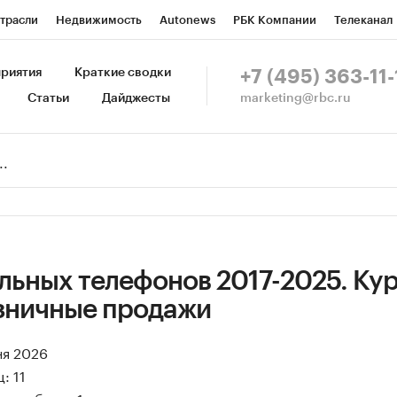
трасли
Недвижимость
Autonews
РБК Компании
Телеканал
изионеры
Национальные проекты
Город
Стиль
Крипто
Р
риятия
Краткие сводки
+7 (495) 363-11-
marketing@rbc.ru
Статьи
Дайджесты
зета
Спецпроекты СПб
Конференции СПб
Спецпроекты
Пр
Рынок наличной валюты
льных телефонов 2017-2025. Ку
озничные продажи
ня 2026
: 11