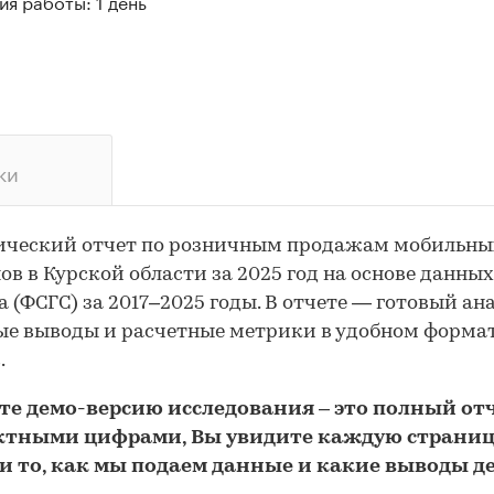
я работы: 1 день
ки
ический отчет по розничным продажам мобильны
ов в Курской области за 2025 год на основе данных
а (ФСГС) за 2017–2025 годы. В отчете — готовый ана
е выводы и расчетные метрики в удобном форма
.
йте
демо
-версию
исследования
– это полный отч
ктными цифрами, Вы увидите каждую стр
аниц
и то,
как мы подаем данные и какие выводы д