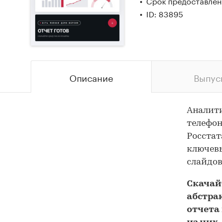
Срок предоставлени
ID: 83895
Описание
Выпус
Аналит
телефон
Росстат
ключевы
слайдов
Скача
абстра
отчета 