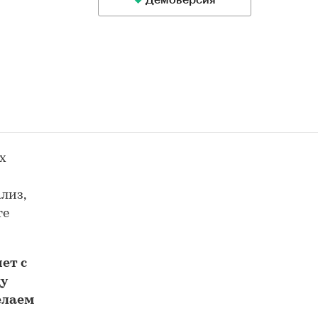
Демоверсия
х
лиз,
те
ет с
у
елаем