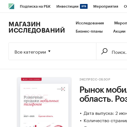
Подписка на РБК
Инвестиции
Мероприятия
О
РБК Образование
РБК Курсы
РБК Life
Тренды
В
МАГАЗИН
Исследования
Мероп
ИССЛЕДОВАНИЙ
Бизнес-планы
Акции
Исследования
Кредитные рейтинги
Франшизы
Га
Экономика
Бизнес
Технологии и медиа
Финансы
Все категории
ЭКСПРЕСС-ОБЗОР
Рынок моби
область. Р
Дата выпуска: 2 ию
Количество страниц