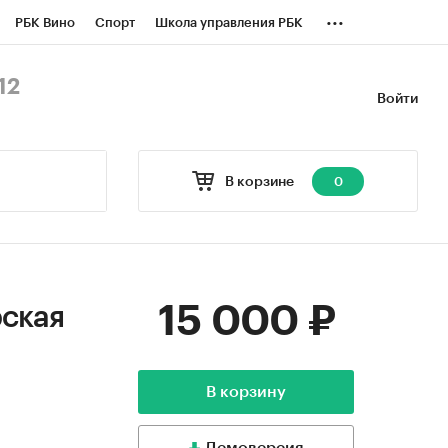
...
РБК Вино
Спорт
Школа управления РБК
БК Бизнес-среда
Дискуссионный клуб
12
Войти
оверка контрагентов
Политика
В корзине
0
15 000 ₽
рская
В корзину