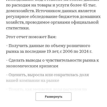
по расходам на товары и услуги более 45 тыс.
домохозяйств. Источником данных является
регулярное обследование бюджетов домашних
хозяйств, проводимое органами официальной
статистики.
Этот отчет поможет Вам:
- Получить данные по объему розничного
рынка за последние 19 лет, с 2006 по 2024 г.
- Сделать выводы о чувствительности рынка к
экономическим кризисам
- Оценить, выросла или сократилась доля
вашей компании на рынке
- Понять, как меняется доля расходов на
товар/услугу
в потребительской корзине
Развернуть
- Предположить, как будет развиваться