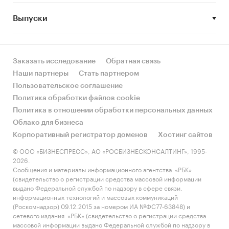
розничный рынок до 2030 года
Выпуски
Что в отчете?
Заказать исследование
Обратная связь
1. Оценка динамики розничного рынка за 2006
Наши партнеры
Стать партнером
– 2024 не только в фактических, но и в ценах,
Пользовательское соглашение
очищенных от инфляции. Данные по объему
Политика обработки файлов cookie
розничного рынка оценены на основе
Политика в отношении обработки персональных данных
среднедушевых расходов населения.
Облако для бизнеса
2. Среднегодовые темпы прироста рынка:
Корпоративный регистратор доменов
Хостинг сайтов
2006-2008, 2009-2014, 2015-2019, 2020-2024 в
© ООО «БИЗНЕСПРЕСС», АО «РОСБИЗНЕСКОНСАЛТИНГ», 1995-
фактических и сопоставимых ценах
2026.
Сообщения и материалы информационного агентства «РБК»
3. Динамика доли расходов на
товар/услугу
в
(свидетельство о регистрации средства массовой информации
выдано Федеральной службой по надзору в сфере связи,
потребительской корзине: как влияли кризисы
информационных технологий и массовых коммуникаций
на долю в кошельке потребителя 2006-2024
(Роскомнадзор) 09.12.2015 за номером ИА №ФС77-63848) и
сетевого издания «РБК» (свидетельство о регистрации средства
4. Поквартальные данные по объему
массовой информации выдано Федеральной службой по надзору в