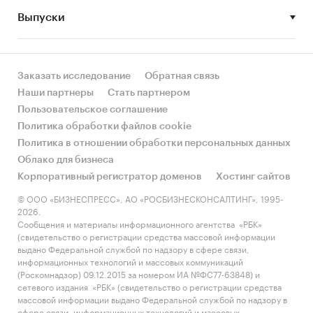
Выпуски
• Рынок растет или снижается? Если растет, то
за счет реального спроса или за счет
инфляции? Как соотносятся рост и падение с
динамикой других регионов?
Заказать исследование
Обратная связь
Наши партнеры
Стать партнером
• Какое место регион занимает в России и в
Пользовательское соглашение
своем федеральном округе по объему продаж
Политика обработки файлов cookie
и по продажам на душу населения?
Политика в отношении обработки персональных данных
Облако для бизнеса
• К какому сегменту можно отнести рынок по
Корпоративный регистратор доменов
Хостинг сайтов
размеру и темпом роста (малый/крупный, с
опережающей динамикой/с отстающей
© ООО «БИЗНЕСПРЕСС», АО «РОСБИЗНЕСКОНСАЛТИНГ», 1995-
2026.
динамикой) в стратегической перспективе и в
Сообщения и материалы информационного агентства «РБК»
текущей ситуации? Меняются ли позиции
(свидетельство о регистрации средства массовой информации
региона с течением времени?
выдано Федеральной службой по надзору в сфере связи,
информационных технологий и массовых коммуникаций
• Насколько рынок насыщен и какой у региона
(Роскомнадзор) 09.12.2015 за номером ИА №ФС77-63848) и
сетевого издания «РБК» (свидетельство о регистрации средства
потенциал роста, если сравнить его с
массовой информации выдано Федеральной службой по надзору в
регионами со схожими доходами, со схожей
сфере связи, информационных технологий и массовых