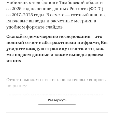
мобильных телефонов в Тамбовской области
за 2025 год на основе данных Росстата (ФСГС)
за 2017–2025 годы. В отчете — готовый анализ,
ключевые выводы и расчетные метрики в
удобном формате слайдов.
Скачайте
демо
-версию
исследования
– это
полный отчет с абстрактными цифрами, Вы
увидите каждую стр
аницу отчета и то,
как
мы подаем данные и какие выводы делаем
из них.
Отчет поможет ответить на ключевые вопросы
по рынку:
• Каков объем розничного рынка мобильных
Развернуть
телефонов в Тамбовской области, много это
или мало по сравнению с другими регионами
России?