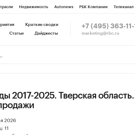
трасли
Недвижимость
Autonews
РБК Компании
Телеканал
изионеры
Национальные проекты
Город
Стиль
Крипто
Р
риятия
Краткие сводки
+7 (495) 363-11-
marketing@rbc.ru
Статьи
Дайджесты
зета
Спецпроекты СПб
Конференции СПб
Спецпроекты
Пр
Рынок наличной валюты
ы 2017-2025. Тверская область.
продажи
ая 2026
: 11