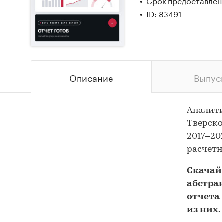
Срок предоставлени
ID: 83491
Описание
Выпус
Аналит
Тверско
2017–20
расчетн
Скача
абстра
отчета 
из них.