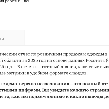
я работы: 1 день
ки
ический отчет по розничным продажам одежды в
й области за 2025 год на основе данных Росстата (
25 годы. В отчете — готовый анализ, ключевые вы
ые метрики в удобном формате слайдов.
йте
демо
-версию
исследования
– это полный отч
ктными цифрами, Вы увидите каждую стр
аниц
и то,
как мы подаем данные и какие выводы д