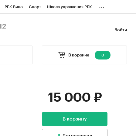
...
РБК Вино
Спорт
Школа управления РБК
БК Бизнес-среда
Дискуссионный клуб
12
Войти
оверка контрагентов
Политика
В корзине
0
15 000 ₽
В корзину