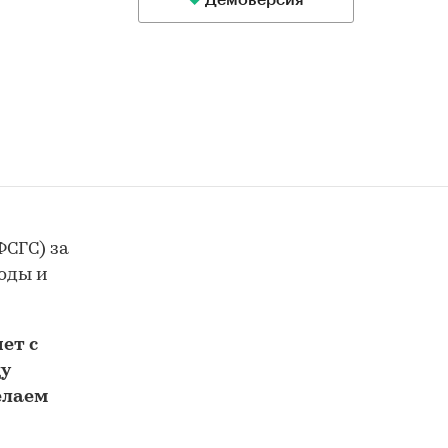
Демоверсия
ФСГС) за
воды и
ет с
у
елаем