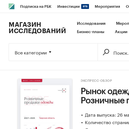
Подписка на РБК
Инвестиции
Мероприятия
О
РБК Образование
РБК Курсы
РБК Life
Тренды
В
МАГАЗИН
Исследования
Мероп
ИССЛЕДОВАНИЙ
Бизнес-планы
Акции
Исследования
Кредитные рейтинги
Франшизы
Га
Экономика
Бизнес
Технологии и медиа
Финансы
Все категории
ЭКСПРЕСС-ОБЗОР
Рынок одежд
Розничные 
Дата выпуска: 26 м
Количество страниц