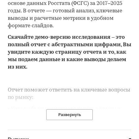
основе данных Росстата (ФСГС) за 2017–2025
годы. В отчете — готовый анализ, ключевые
выводы и расчетные метрики в удобном
формате слайдов.
Скачайте
демо
-версию
исследования
– это
полный отчет с абстрактными цифрами, Вы
увидите каждую стр
аницу отчета и то,
как
мы подаем данные и какие выводы делаем
из них.
Отчет поможет ответить на ключевые вопросы
по рынку:
• Каков объем розничного рынка одежды в
Развернуть
Ивановской области, много это или мало по
сравнению с другими регионами России?
• Рынок растет или снижается? Если растет, то