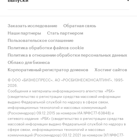
Выпуски
за счет реального спроса или за счет
инфляции? Как соотносятся рост и падение с
динамикой других регионов?
Заказать исследование
Обратная связь
• Какое место регион занимает в России и в
Наши партнеры
Стать партнером
своем федеральном округе по объему продаж
Пользовательское соглашение
и по продажам на душу населения?
Политика обработки файлов cookie
Политика в отношении обработки персональных данных
• К какому сегменту можно отнести рынок по
Облако для бизнеса
размеру и темпом роста (малый/крупный, с
Корпоративный регистратор доменов
Хостинг сайтов
опережающей динамикой/с отстающей
динамикой) в стратегической перспективе и в
© ООО «БИЗНЕСПРЕСС», АО «РОСБИЗНЕСКОНСАЛТИНГ», 1995-
2026.
текущей ситуации? Меняются ли позиции
Сообщения и материалы информационного агентства «РБК»
региона с течением времени?
(свидетельство о регистрации средства массовой информации
выдано Федеральной службой по надзору в сфере связи,
• Насколько рынок насыщен и какой у региона
информационных технологий и массовых коммуникаций
потенциал роста, если сравнить его с
(Роскомнадзор) 09.12.2015 за номером ИА №ФС77-63848) и
сетевого издания «РБК» (свидетельство о регистрации средства
регионами со схожими доходами, со схожей
массовой информации выдано Федеральной службой по надзору в
долей расходов на одежда и с соседними
сфере связи, информационных технологий и массовых
регионами?
коммуникаций (Роскомнадзор) 03.12.2021 за номером ЭЛ №ФС77-