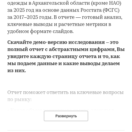
одежды в Архангельской области (кроме НАО)
за 2025 год на основе данных Росстата (ФСГС)
за 2017–2025 годы. В отчете — готовый анализ,
ключевые выводы и расчетные метрики в
удобном формате слайдов.
Скачайте
демо
-версию
исследования
– это
полный отчет с абстрактными цифрами, Вы
увидите каждую стр
аницу отчета и то,
как
мы подаем данные и какие выводы делаем
из них.
Отчет поможет ответить на ключевые вопросы
по рынку:
• Каков объем розничного рынка одежды в
Развернуть
Архангельской области (кроме НАО), много это
или мало по сравнению с другими регионами
России?