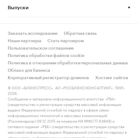
Выпуски
• Рынок растет или снижается? Если растет, то
за счет реального спроса или за счет
инфляции? Как соотносятся рост и падение с
динамикой других регионов?
Заказать исследование
Обратная связь
Наши партнеры
Стать партнером
• Какое место регион занимает в России и в
Пользовательское соглашение
своем федеральном округе по объему продаж
Политика обработки файлов cookie
и по продажам на душу населения?
Политика в отношении обработки персональных данных
Облако для бизнеса
• К какому сегменту можно отнести рынок по
Корпоративный регистратор доменов
Хостинг сайтов
размеру и темпом роста (малый/крупный, с
опережающей динамикой/с отстающей
© ООО «БИЗНЕСПРЕСС», АО «РОСБИЗНЕСКОНСАЛТИНГ», 1995-
2026.
динамикой) в стратегической перспективе и в
Сообщения и материалы информационного агентства «РБК»
текущей ситуации? Меняются ли позиции
(свидетельство о регистрации средства массовой информации
региона с течением времени?
выдано Федеральной службой по надзору в сфере связи,
информационных технологий и массовых коммуникаций
• Насколько рынок насыщен и какой у региона
(Роскомнадзор) 09.12.2015 за номером ИА №ФС77-63848) и
сетевого издания «РБК» (свидетельство о регистрации средства
потенциал роста, если сравнить его с
массовой информации выдано Федеральной службой по надзору в
регионами со схожими доходами, со схожей
сфере связи, информационных технологий и массовых