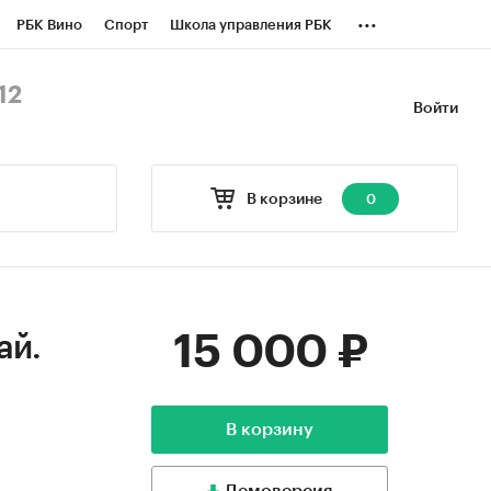
...
РБК Вино
Спорт
Школа управления РБК
БК Бизнес-среда
Дискуссионный клуб
12
Войти
оверка контрагентов
Политика
В корзине
0
15 000 ₽
ай.
В корзину