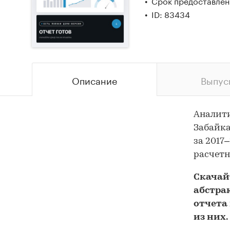
Срок предоставлени
ID: 83434
Описание
Выпус
Аналит
Забайка
за 2017
расчетн
Скача
абстра
отчета 
из них.