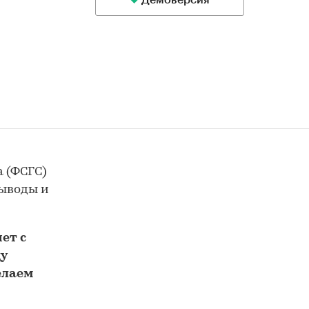
Демоверсия
а (ФСГС)
выводы и
ет с
у
елаем