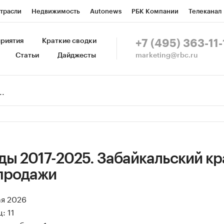
трасли
Недвижимость
Autonews
РБК Компании
Телеканал
изионеры
Национальные проекты
Город
Стиль
Крипто
Р
риятия
Краткие сводки
+7 (495) 363-11-
marketing@rbc.ru
Статьи
Дайджесты
зета
Спецпроекты СПб
Конференции СПб
Спецпроекты
Пр
Рынок наличной валюты
ы 2017-2025. Забайкальский кр
продажи
ая 2026
: 11