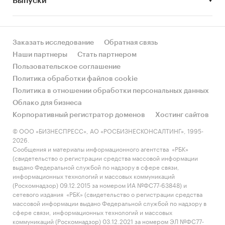
Выпуски
за счет реального спроса или за счет
инфляции? Как соотносятся рост и падение с
динамикой других регионов?
Заказать исследование
Обратная связь
• Какое место регион занимает в России и в
Наши партнеры
Стать партнером
своем федеральном округе по объему продаж
Пользовательское соглашение
и по продажам на душу населения?
Политика обработки файлов cookie
Политика в отношении обработки персональных данных
• К какому сегменту можно отнести рынок по
Облако для бизнеса
размеру и темпом роста (малый/крупный, с
Корпоративный регистратор доменов
Хостинг сайтов
опережающей динамикой/с отстающей
динамикой) в стратегической перспективе и в
© ООО «БИЗНЕСПРЕСС», АО «РОСБИЗНЕСКОНСАЛТИНГ», 1995-
2026.
текущей ситуации? Меняются ли позиции
Сообщения и материалы информационного агентства «РБК»
региона с течением времени?
(свидетельство о регистрации средства массовой информации
выдано Федеральной службой по надзору в сфере связи,
• Насколько рынок насыщен и какой у региона
информационных технологий и массовых коммуникаций
потенциал роста, если сравнить его с
(Роскомнадзор) 09.12.2015 за номером ИА №ФС77-63848) и
сетевого издания «РБК» (свидетельство о регистрации средства
регионами со схожими доходами, со схожей
массовой информации выдано Федеральной службой по надзору в
долей расходов на одежда и с соседними
сфере связи, информационных технологий и массовых
регионами?
коммуникаций (Роскомнадзор) 03.12.2021 за номером ЭЛ №ФС77-