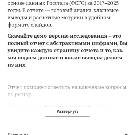
основе данных Росстата (ФСГС) за 2017–2025
годы. В отчете — готовый анализ, ключевые
выводы и расчетные метрики в удобном
формате слайдов.
Скачайте
демо
-версию
исследования
– это
полный отчет с абстрактными цифрами, Вы
увидите каждую стр
аницу отчета и то,
как
мы подаем данные и какие выводы делаем
из них.
Отчет поможет ответить на ключевые вопросы
по рынку:
• Каков объем розничного рынка одежды в
Развернуть
Республике Дагестан, много это или мало по
сравнению с другими регионами России?
• Рынок растет или снижается? Если растет, то