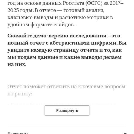
год на основе данных Росстата (ФСГС) за 2017–
2025 годы. В отчете — готовый анализ,
ключевые выводы и расчетные метрики в
удобном формате слайдов.
Скачайте
демо
-версию
исследования
– это
полный отчет с абстрактными цифрами, Вы
увидите каждую стр
аницу отчета и то,
как
мы подаем данные и какие выводы делаем
из них.
Отчет поможет ответить на ключевые вопросы
по рынку:
• Каков объем розничного рынка одежды в
Развернуть
Республике Башкортостан, много это или мало
по сравнению с другими регионами России?
• Рынок растет или снижается? Если растет, то