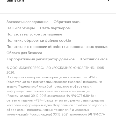
Выпуски
за счет реального спроса или за счет
инфляции? Как соотносятся рост и падение с
динамикой других регионов?
Заказать исследование
Обратная связь
• Какое место регион занимает в России и в
Наши партнеры
Стать партнером
своем федеральном округе по объему продаж
Пользовательское соглашение
и по продажам на душу населения?
Политика обработки файлов cookie
Политика в отношении обработки персональных данных
• К какому сегменту можно отнести рынок по
Облако для бизнеса
размеру и темпом роста (малый/крупный, с
Корпоративный регистратор доменов
Хостинг сайтов
опережающей динамикой/с отстающей
динамикой) в стратегической перспективе и в
© ООО «БИЗНЕСПРЕСС», АО «РОСБИЗНЕСКОНСАЛТИНГ», 1995-
2026.
текущей ситуации? Меняются ли позиции
Сообщения и материалы информационного агентства «РБК»
региона с течением времени?
(свидетельство о регистрации средства массовой информации
выдано Федеральной службой по надзору в сфере связи,
• Насколько рынок насыщен и какой у региона
информационных технологий и массовых коммуникаций
потенциал роста, если сравнить его с
(Роскомнадзор) 09.12.2015 за номером ИА №ФС77-63848) и
сетевого издания «РБК» (свидетельство о регистрации средства
регионами со схожими доходами, со схожей
массовой информации выдано Федеральной службой по надзору в
долей расходов на одежда и с соседними
сфере связи, информационных технологий и массовых
регионами?
коммуникаций (Роскомнадзор) 03.12.2021 за номером ЭЛ №ФС77-