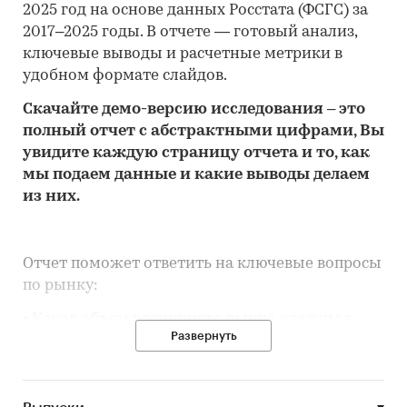
2025 год на основе данных Росстата (ФСГС) за
2017–2025 годы. В отчете — готовый анализ,
ключевые выводы и расчетные метрики в
удобном формате слайдов.
Скачайте
демо
-версию
исследования
– это
полный отчет с абстрактными цифрами, Вы
увидите каждую стр
аницу отчета и то,
как
мы подаем данные и какие выводы делаем
из них.
Отчет поможет ответить на ключевые вопросы
по рынку:
• Каков объем розничного рынка одежды в
Развернуть
Кемеровской области - Кузбассе, много это или
мало по сравнению с другими регионами
России?