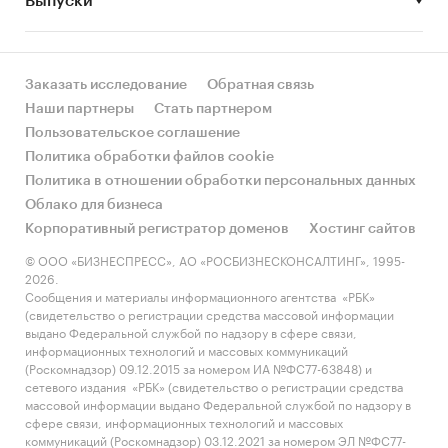
Выпуски
• Рынок растет или снижается? Если растет, то
за счет реального спроса или за счет
инфляции? Как соотносятся рост и падение с
динамикой других регионов?
Заказать исследование
Обратная связь
Наши партнеры
Стать партнером
• Какое место регион занимает в России и в
Пользовательское соглашение
своем федеральном округе по объему продаж
Политика обработки файлов cookie
и по продажам на душу населения?
Политика в отношении обработки персональных данных
Облако для бизнеса
• К какому сегменту можно отнести рынок по
Корпоративный регистратор доменов
Хостинг сайтов
размеру и темпом роста (малый/крупный, с
опережающей динамикой/с отстающей
© ООО «БИЗНЕСПРЕСС», АО «РОСБИЗНЕСКОНСАЛТИНГ», 1995-
2026.
динамикой) в стратегической перспективе и в
Сообщения и материалы информационного агентства «РБК»
текущей ситуации? Меняются ли позиции
(свидетельство о регистрации средства массовой информации
региона с течением времени?
выдано Федеральной службой по надзору в сфере связи,
информационных технологий и массовых коммуникаций
• Насколько рынок насыщен и какой у региона
(Роскомнадзор) 09.12.2015 за номером ИА №ФС77-63848) и
сетевого издания «РБК» (свидетельство о регистрации средства
потенциал роста, если сравнить его с
массовой информации выдано Федеральной службой по надзору в
регионами со схожими доходами, со схожей
сфере связи, информационных технологий и массовых
долей расходов на одежда и с соседними
коммуникаций (Роскомнадзор) 03.12.2021 за номером ЭЛ №ФС77-