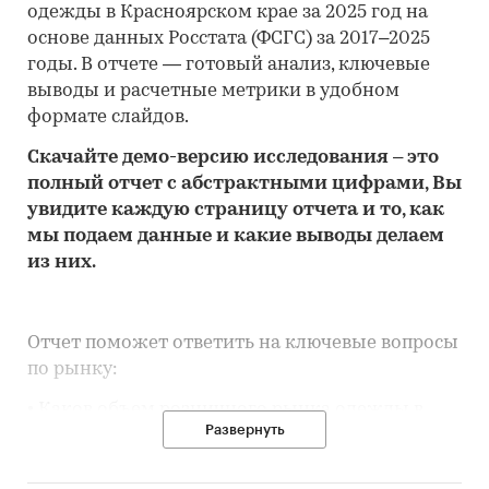
одежды в Красноярском крае за 2025 год на
основе данных Росстата (ФСГС) за 2017–2025
годы. В отчете — готовый анализ, ключевые
выводы и расчетные метрики в удобном
формате слайдов.
Скачайте
демо
-версию
исследования
– это
полный отчет с абстрактными цифрами, Вы
увидите каждую стр
аницу отчета и то,
как
мы подаем данные и какие выводы делаем
из них.
Отчет поможет ответить на ключевые вопросы
по рынку:
• Каков объем розничного рынка одежды в
Развернуть
Красноярском крае, много это или мало по
сравнению с другими регионами России?