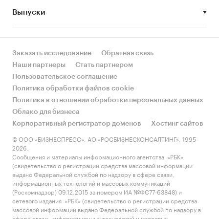
• Рынок растет или снижается? Если растет, то
Выпуски
за счет реального спроса или за счет
инфляции? Как соотносятся рост и падение с
динамикой других регионов?
Заказать исследование
Обратная связь
• Какое место регион занимает в России и в
Наши партнеры
Стать партнером
своем федеральном округе по объему продаж
Пользовательское соглашение
и по продажам на душу населения?
Политика обработки файлов cookie
Политика в отношении обработки персональных данных
• К какому сегменту можно отнести рынок по
Облако для бизнеса
размеру и темпом роста (малый/крупный, с
Корпоративный регистратор доменов
Хостинг сайтов
опережающей динамикой/с отстающей
динамикой) в стратегической перспективе и в
© ООО «БИЗНЕСПРЕСС», АО «РОСБИЗНЕСКОНСАЛТИНГ», 1995-
2026.
текущей ситуации? Меняются ли позиции
Сообщения и материалы информационного агентства «РБК»
региона с течением времени?
(свидетельство о регистрации средства массовой информации
выдано Федеральной службой по надзору в сфере связи,
• Насколько рынок насыщен и какой у региона
информационных технологий и массовых коммуникаций
потенциал роста, если сравнить его с
(Роскомнадзор) 09.12.2015 за номером ИА №ФС77-63848) и
сетевого издания «РБК» (свидетельство о регистрации средства
регионами со схожими доходами, со схожей
массовой информации выдано Федеральной службой по надзору в
долей расходов на одежда и с соседними
сфере связи, информационных технологий и массовых