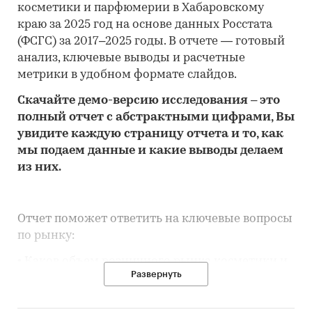
косметики и парфюмерии в Хабаровскому
краю за 2025 год на основе данных Росстата
(ФСГС) за 2017–2025 годы. В отчете — готовый
анализ, ключевые выводы и расчетные
метрики в удобном формате слайдов.
Скачайте
демо
-версию
исследования
– это
полный отчет с абстрактными цифрами, Вы
увидите каждую стр
аницу отчета и то,
как
мы подаем данные и какие выводы делаем
из них.
Отчет поможет ответить на ключевые вопросы
по рынку:
• Каков объем розничного рынка косметики и
Развернуть
парфюмерии в Хабаровскому краю, много это
или мало по сравнению с другими регионами
России?