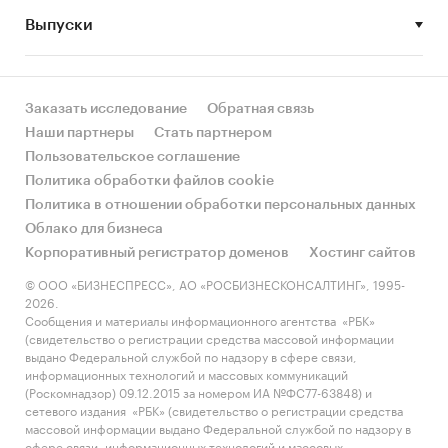
Выпуски
• Рынок растет или снижается? Если растет, то
за счет реального спроса или за счет
инфляции? Как соотносятся рост и падение с
динамикой других регионов?
Заказать исследование
Обратная связь
Наши партнеры
Стать партнером
• Какое место регион занимает в России и в
Пользовательское соглашение
своем федеральном округе по объему продаж
Политика обработки файлов cookie
и по продажам на душу населения?
Политика в отношении обработки персональных данных
Облако для бизнеса
• К какому сегменту можно отнести рынок по
Корпоративный регистратор доменов
Хостинг сайтов
размеру и темпом роста (малый/крупный, с
опережающей динамикой/с отстающей
© ООО «БИЗНЕСПРЕСС», АО «РОСБИЗНЕСКОНСАЛТИНГ», 1995-
2026.
динамикой) в стратегической перспективе и в
Сообщения и материалы информационного агентства «РБК»
текущей ситуации? Меняются ли позиции
(свидетельство о регистрации средства массовой информации
региона с течением времени?
выдано Федеральной службой по надзору в сфере связи,
информационных технологий и массовых коммуникаций
• Насколько рынок насыщен и какой у региона
(Роскомнадзор) 09.12.2015 за номером ИА №ФС77-63848) и
сетевого издания «РБК» (свидетельство о регистрации средства
потенциал роста, если сравнить его с
массовой информации выдано Федеральной службой по надзору в
регионами со схожими доходами, со схожей
сфере связи, информационных технологий и массовых