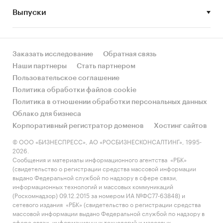
другими регионами России?
Выпуски
• Рынок растет или снижается? Если растет, то
за счет реального спроса или за счет
инфляции? Как соотносятся рост и падение с
Заказать исследование
Обратная связь
динамикой других регионов?
Наши партнеры
Стать партнером
Пользовательское соглашение
• Какое место регион занимает в России и в
Политика обработки файлов cookie
своем федеральном округе по объему продаж
Политика в отношении обработки персональных данных
и по продажам на душу населения?
Облако для бизнеса
Корпоративный регистратор доменов
Хостинг сайтов
• К какому сегменту можно отнести рынок по
размеру и темпом роста (малый/крупный, с
© ООО «БИЗНЕСПРЕСС», АО «РОСБИЗНЕСКОНСАЛТИНГ», 1995-
2026.
опережающей динамикой/с отстающей
Сообщения и материалы информационного агентства «РБК»
динамикой) в стратегической перспективе и в
(свидетельство о регистрации средства массовой информации
текущей ситуации? Меняются ли позиции
выдано Федеральной службой по надзору в сфере связи,
информационных технологий и массовых коммуникаций
региона с течением времени?
(Роскомнадзор) 09.12.2015 за номером ИА №ФС77-63848) и
сетевого издания «РБК» (свидетельство о регистрации средства
• Насколько рынок насыщен и какой у региона
массовой информации выдано Федеральной службой по надзору в
потенциал роста, если сравнить его с
сфере связи, информационных технологий и массовых