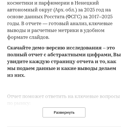
косметики и парфюмерии в Ненецкий
автономный округ (Арх. обл.) за 2025 год на
основе данных Росстата (ФСГС) за 2017–2025
годы. В отчете — готовый анализ, ключевые
выводы и расчетные метрики в удобном
формате слайдов.
Скачайте
демо
-версию
исследования
– это
полный отчет с абстрактными цифрами, Вы
увидите каждую стр
аницу отчета и то,
как
мы подаем данные и какие выводы делаем
из них.
Отчет поможет ответить на ключевые вопросы
по рынку:
Развернуть
• Каков объем розничного рынка косметики и
парфюмерии в Ненецкий автономный округ
(Арх. обл.), много это или мало по сравнению с