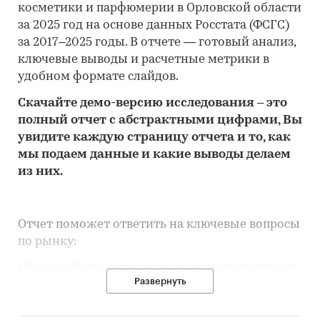
косметики и парфюмерии в Орловской области
за 2025 год на основе данных Росстата (ФСГС)
за 2017–2025 годы. В отчете — готовый анализ,
ключевые выводы и расчетные метрики в
удобном формате слайдов.
Скачайте
демо
-версию
исследования
– это
полный отчет с абстрактными цифрами, Вы
увидите каждую стр
аницу отчета и то,
как
мы подаем данные и какие выводы делаем
из них.
Отчет поможет ответить на ключевые вопросы
по рынку:
• Каков объем розничного рынка косметики и
Развернуть
парфюмерии в Орловской области, много это
или мало по сравнению с другими регионами
России?