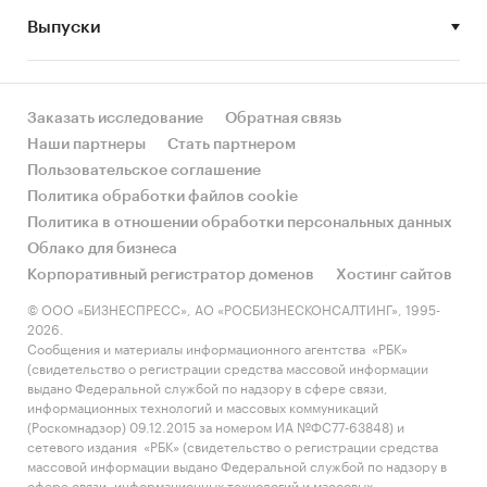
Выпуски
• Рынок растет или снижается? Если растет, то
за счет реального спроса или за счет
инфляции? Как соотносятся рост и падение с
динамикой других регионов?
Заказать исследование
Обратная связь
Наши партнеры
Стать партнером
• Какое место регион занимает в России и в
Пользовательское соглашение
своем федеральном округе по объему продаж
Политика обработки файлов cookie
и по продажам на душу населения?
Политика в отношении обработки персональных данных
Облако для бизнеса
• К какому сегменту можно отнести рынок по
Корпоративный регистратор доменов
Хостинг сайтов
размеру и темпом роста (малый/крупный, с
опережающей динамикой/с отстающей
© ООО «БИЗНЕСПРЕСС», АО «РОСБИЗНЕСКОНСАЛТИНГ», 1995-
2026.
динамикой) в стратегической перспективе и в
Сообщения и материалы информационного агентства «РБК»
текущей ситуации? Меняются ли позиции
(свидетельство о регистрации средства массовой информации
региона с течением времени?
выдано Федеральной службой по надзору в сфере связи,
информационных технологий и массовых коммуникаций
• Насколько рынок насыщен и какой у региона
(Роскомнадзор) 09.12.2015 за номером ИА №ФС77-63848) и
сетевого издания «РБК» (свидетельство о регистрации средства
потенциал роста, если сравнить его с
массовой информации выдано Федеральной службой по надзору в
регионами со схожими доходами, со схожей
сфере связи, информационных технологий и массовых