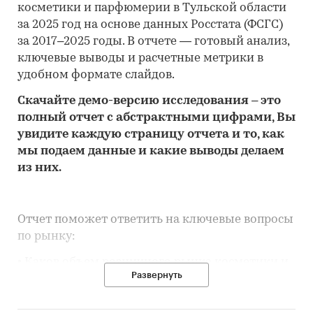
косметики и парфюмерии в Тульской области
за 2025 год на основе данных Росстата (ФСГС)
за 2017–2025 годы. В отчете — готовый анализ,
ключевые выводы и расчетные метрики в
удобном формате слайдов.
Скачайте
демо
-версию
исследования
– это
полный отчет с абстрактными цифрами, Вы
увидите каждую стр
аницу отчета и то,
как
мы подаем данные и какие выводы делаем
из них.
Отчет поможет ответить на ключевые вопросы
по рынку:
• Каков объем розничного рынка косметики и
Развернуть
парфюмерии в Тульской области, много это
или мало по сравнению с другими регионами
России?