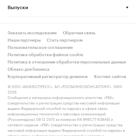
Выпуски
• Рынок растет или снижается? Если растет, то
за счет реального спроса или за счет
инфляции? Как соотносятся рост и падение с
динамикой других регионов?
Заказать исследование
Обратная связь
Наши партнеры
Стать партнером
• Какое место регион занимает в России и в
Пользовательское соглашение
своем федеральном округе по объему продаж
Политика обработки файлов cookie
и по продажам на душу населения?
Политика в отношении обработки персональных данных
Облако для бизнеса
• К какому сегменту можно отнести рынок по
Корпоративный регистратор доменов
Хостинг сайтов
размеру и темпом роста (малый/крупный, с
опережающей динамикой/с отстающей
© ООО «БИЗНЕСПРЕСС», АО «РОСБИЗНЕСКОНСАЛТИНГ», 1995-
2026.
динамикой) в стратегической перспективе и в
Сообщения и материалы информационного агентства «РБК»
текущей ситуации? Меняются ли позиции
(свидетельство о регистрации средства массовой информации
региона с течением времени?
выдано Федеральной службой по надзору в сфере связи,
информационных технологий и массовых коммуникаций
• Насколько рынок насыщен и какой у региона
(Роскомнадзор) 09.12.2015 за номером ИА №ФС77-63848) и
сетевого издания «РБК» (свидетельство о регистрации средства
потенциал роста, если сравнить его с
массовой информации выдано Федеральной службой по надзору в
регионами со схожими доходами, со схожей
сфере связи, информационных технологий и массовых