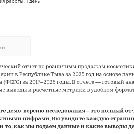
я работы: 1 день
ки
ический отчет по розничным продажам косметик
рии в Республике Тыва за 2025 год на основе дан
а (ФСГС) за 2017–2025 годы. В отчете — готовый ана
е выводы и расчетные метрики в удобном форма
.
йте
демо
-версию
исследования
– это полный отч
ктными цифрами, Вы увидите каждую стр
аниц
и то,
как мы подаем данные и какие выводы д