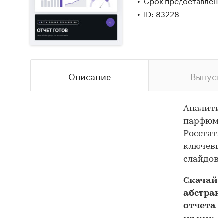
Срок предоставлени
ID: 83228
Описание
Выпус
Аналит
парфюме
Росстат
ключевы
слайдов
Скача
абстра
отчета 