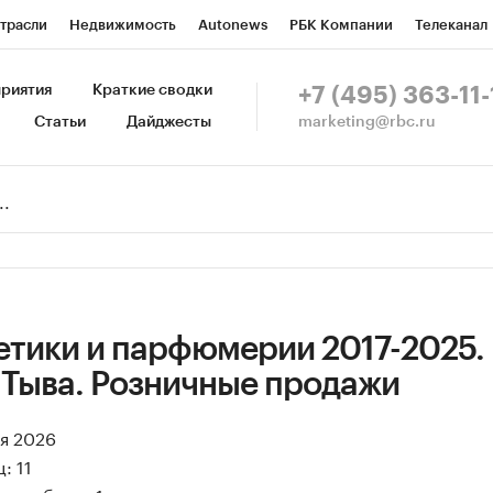
трасли
Недвижимость
Autonews
РБК Компании
Телеканал
изионеры
Национальные проекты
Город
Стиль
Крипто
Р
риятия
Краткие сводки
+7 (495) 363-11-
marketing@rbc.ru
Статьи
Дайджесты
зета
Спецпроекты СПб
Конференции СПб
Спецпроекты
Пр
Рынок наличной валюты
етики и парфюмерии 2017-2025.
 Тыва. Розничные продажи
ая 2026
: 11