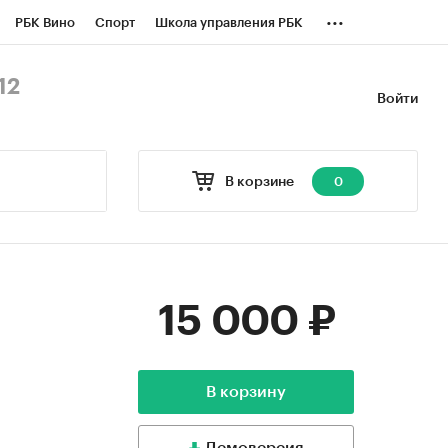
...
РБК Вино
Спорт
Школа управления РБК
БК Бизнес-среда
Дискуссионный клуб
12
Войти
оверка контрагентов
Политика
В корзине
0
15 000 ₽
В корзину