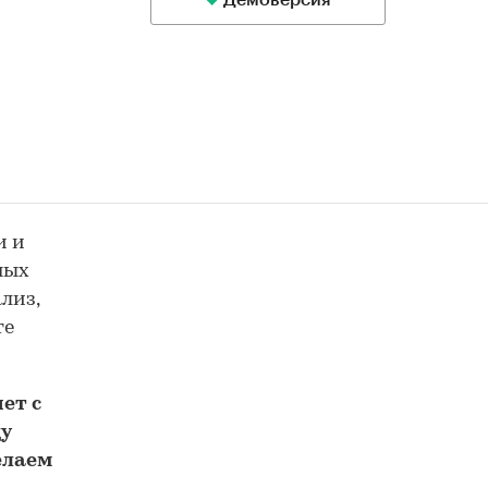
Демоверсия
и и
ных
лиз,
те
ет с
у
елаем