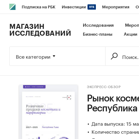
Подписка на РБК
Инвестиции
Мероприятия
О
РБК Образование
РБК Курсы
РБК Life
Тренды
В
МАГАЗИН
Исследования
Мероп
ИССЛЕДОВАНИЙ
Бизнес-планы
Акции
Исследования
Кредитные рейтинги
Франшизы
Га
Экономика
Бизнес
Технологии и медиа
Финансы
Все категории
ЭКСПРЕСС-ОБЗОР
Рынок косм
Республика
Дата выпуска: 15 м
Количество страниц