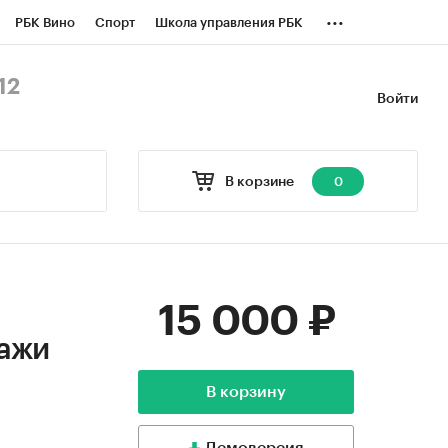
...
РБК Вино
Спорт
Школа управления РБК
БК Бизнес-среда
Дискуссионный клуб
12
Войти
оверка контрагентов
Политика
В корзине
0
15 000 ₽
дажи
В корзину