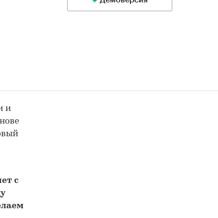
Демоверсия
и и
снове
товый
м
ет с
у
елаем