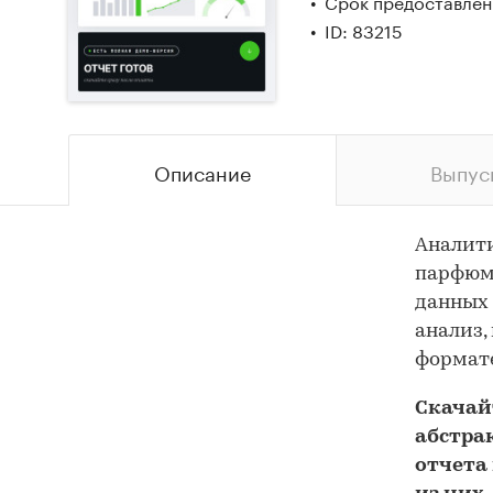
Срок предоставлени
ID: 83215
Описание
Выпус
Аналит
парфюме
данных 
анализ,
формате
Скача
абстра
отчета 