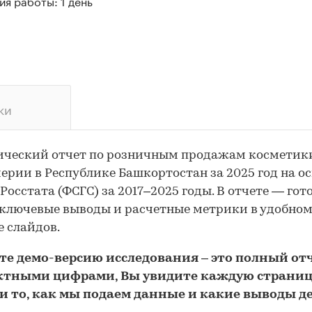
я работы: 1 день
ки
ический отчет по розничным продажам косметик
рии в Республике Башкортостан за 2025 год на о
Росстата (ФСГС) за 2017–2025 годы. В отчете — го
 ключевые выводы и расчетные метрики в удобно
 слайдов.
йте
демо
-версию
исследования
– это полный отч
ктными цифрами, Вы увидите каждую стр
аниц
и то,
как мы подаем данные и какие выводы д