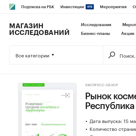
Подписка на РБК
Инвестиции
Мероприятия
О
РБК Образование
РБК Курсы
РБК Life
Тренды
В
МАГАЗИН
Исследования
Мероп
ИССЛЕДОВАНИЙ
Бизнес-планы
Акции
Исследования
Кредитные рейтинги
Франшизы
Га
Экономика
Бизнес
Технологии и медиа
Финансы
Все категории
ЭКСПРЕСС-ОБЗОР
Рынок косм
Республика
Дата выпуска: 15 м
Количество страниц