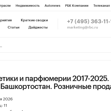
трасли
Недвижимость
Autonews
РБК Компании
Телеканал
изионеры
Национальные проекты
Город
Стиль
Крипто
Р
риятия
Краткие сводки
+7 (495) 363-11-
marketing@rbc.ru
Статьи
Дайджесты
зета
Спецпроекты СПб
Конференции СПб
Спецпроекты
Пр
Рынок наличной валюты
етики и парфюмерии 2017-2025.
 Башкортостан. Розничные про
ая 2026
: 11