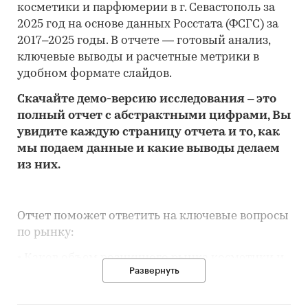
косметики и парфюмерии в г. Севастополь за
2025 год на основе данных Росстата (ФСГС) за
2017–2025 годы. В отчете — готовый анализ,
ключевые выводы и расчетные метрики в
удобном формате слайдов.
Скачайте
демо
-версию
исследования
– это
полный отчет с абстрактными цифрами, Вы
увидите каждую стр
аницу отчета и то,
как
мы подаем данные и какие выводы делаем
из них.
Отчет поможет ответить на ключевые вопросы
по рынку:
• Каков объем розничного рынка косметики и
Развернуть
парфюмерии в г. Севастополь, много это или
мало по сравнению с другими регионами
России?