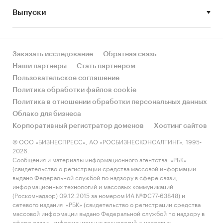
Выпуски
• Рынок растет или снижается? Если растет, то
за счет реального спроса или за счет
инфляции? Как соотносятся рост и падение с
динамикой других регионов?
Заказать исследование
Обратная связь
Наши партнеры
Стать партнером
• Какое место регион занимает в России и в
Пользовательское соглашение
своем федеральном округе по объему продаж
Политика обработки файлов cookie
и по продажам на душу населения?
Политика в отношении обработки персональных данных
Облако для бизнеса
• К какому сегменту можно отнести рынок по
Корпоративный регистратор доменов
Хостинг сайтов
размеру и темпом роста (малый/крупный, с
опережающей динамикой/с отстающей
© ООО «БИЗНЕСПРЕСС», АО «РОСБИЗНЕСКОНСАЛТИНГ», 1995-
2026.
динамикой) в стратегической перспективе и в
Сообщения и материалы информационного агентства «РБК»
текущей ситуации? Меняются ли позиции
(свидетельство о регистрации средства массовой информации
региона с течением времени?
выдано Федеральной службой по надзору в сфере связи,
информационных технологий и массовых коммуникаций
• Насколько рынок насыщен и какой у региона
(Роскомнадзор) 09.12.2015 за номером ИА №ФС77-63848) и
сетевого издания «РБК» (свидетельство о регистрации средства
потенциал роста, если сравнить его с
массовой информации выдано Федеральной службой по надзору в
регионами со схожими доходами, со схожей
сфере связи, информационных технологий и массовых