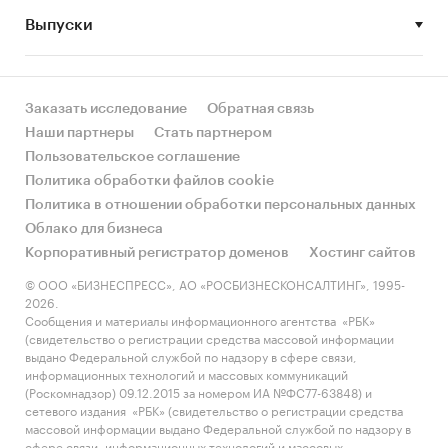
Выпуски
• Рынок растет или снижается? Если растет, то
за счет реального спроса или за счет
инфляции? Как соотносятся рост и падение с
динамикой других регионов?
Заказать исследование
Обратная связь
Наши партнеры
Стать партнером
• Какое место регион занимает в России и в
Пользовательское соглашение
своем федеральном округе по объему продаж
Политика обработки файлов cookie
и по продажам на душу населения?
Политика в отношении обработки персональных данных
Облако для бизнеса
• К какому сегменту можно отнести рынок по
Корпоративный регистратор доменов
Хостинг сайтов
размеру и темпом роста (малый/крупный, с
опережающей динамикой/с отстающей
© ООО «БИЗНЕСПРЕСС», АО «РОСБИЗНЕСКОНСАЛТИНГ», 1995-
2026.
динамикой) в стратегической перспективе и в
Сообщения и материалы информационного агентства «РБК»
текущей ситуации? Меняются ли позиции
(свидетельство о регистрации средства массовой информации
региона с течением времени?
выдано Федеральной службой по надзору в сфере связи,
информационных технологий и массовых коммуникаций
• Насколько рынок насыщен и какой у региона
(Роскомнадзор) 09.12.2015 за номером ИА №ФС77-63848) и
сетевого издания «РБК» (свидетельство о регистрации средства
потенциал роста, если сравнить его с
массовой информации выдано Федеральной службой по надзору в
регионами со схожими доходами, со схожей
сфере связи, информационных технологий и массовых