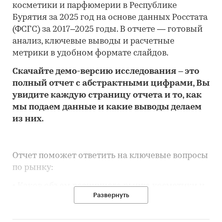
косметики и парфюмерии в Республике
Бурятия за 2025 год на основе данных Росстата
(ФСГС) за 2017–2025 годы. В отчете — готовый
анализ, ключевые выводы и расчетные
метрики в удобном формате слайдов.
Скачайте
демо
-версию
исследования
– это
полный отчет с абстрактными цифрами, Вы
увидите каждую стр
аницу отчета и то,
как
мы подаем данные и какие выводы делаем
из них.
Отчет поможет ответить на ключевые вопросы
по рынку:
• Каков объем розничного рынка косметики и
Развернуть
парфюмерии в Республике Бурятия, много это
или мало по сравнению с другими регионами
России?