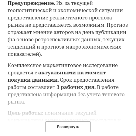
Предупреждение.
Из-за текущей
геополитической и экономической ситуации
предоставление реалистичного прогноза
рынка не представляется возможным. Прогноз
отражает мнение авторов на день публикации
(на основе ретроспективных данных, текущих
тенденций и прогноза макроэкономических
показателей).
Комплексное маркетинговое исследование
продается с
актуальными на момент
покупки данными
. Срок предоставления
работы составляет
3 рабочих дня.
В работе
представлена информация без учета теневого
рынка.
Цель работы:
понимание текущей
конъюнктуры рынка молочных продуктов и
Развернуть
оценка перспектив его развития.