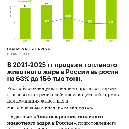
Государственные закупки молочных
продуктов
В рамках главы представлена информация о
части проведенных государственных закупок
молочных продуктов 44-ФЗ и 223-ФЗ за период
с января 2017 года по декабрь 2024 года
, в
которых был определен поставщик. Для
СТАТЬЯ, 5 АВГУСТА 2026
компаний участвующих или планирующих
BUSINESSTAT
участвовать в государственных торгах
В 2021-2025 гг продажи топленого
показано средневзвешенное отклонение
животного жира в России выросли
итоговой стоимости контрактов от их
на 63% до 156 тыс тонн.
начальной максимальной цены. Покупателям
работы предоставляется выгрузка в формате
Рост обусловлен увеличением спроса со стороны
MS Excel. Параметры выгрузки могут быть
ключевых потребителей: производителей кормов
скорректированы по запросу заказчика.
для домашних животных и
мясоперерабатывающих комбинатов.
Профили крупнейших производителей
По данным
«Анализа рынка топленого
молочных продуктов
животного жира в России»
, подготовленного