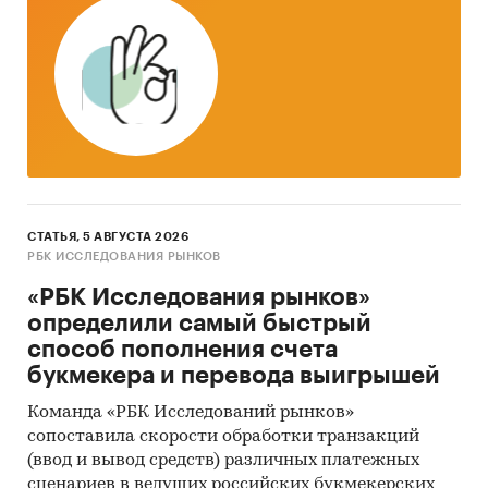
Доступна статистическая информация до
ноября 2024 года
.
Импорт и экспорт молочных продуктов
Приведена статистическая информация о
динамике импорта и экспорта молочных
продуктов по следующи кодам ТН ВЭД:
401 - Молоко и сливки, несгущенные и без
СТАТЬЯ, 5 АВГУСТА 2026
добавления сахара или других
РБК ИССЛЕДОВАНИЯ РЫНКОВ
подслащивающих веществ
«РБК Исследования рынков»
402 - Молоко и сливки, сгущенные или с
определили самый быстрый
добавлением сахара или других
способ пополнения счета
подслащивающих веществ
букмекера и перевода выигрышей
403 - Продукты кисломолочные
Команда «РБК Исследований рынков»
сопоставила скорости обработки транзакций
404 - Молочная сыворотка и продукты из
(ввод и вывод средств) различных платежных
натуральных компонентов молока
сценариев в ведущих российских букмекерских