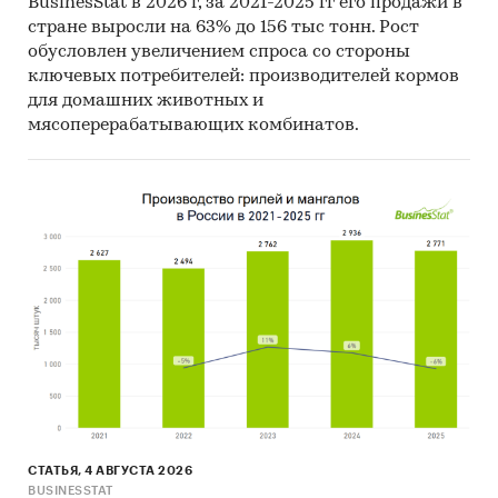
В работе представлены профили крупнейших
BusinesStat в 2026 г, за 2021-2025 гг его продажи в
стране выросли на 63% до 156 тыс тонн. Рост
компаний-производителей молочных
обусловлен увеличением спроса со стороны
продуктов.
ключевых потребителей: производителей кормов
Профили компаний показывают информацию
для домашних животных и
о динамике финансовых показателей
мясоперерабатывающих комбинатов.
компаний, актуальную контактную
информацию, основных учредителей и т.д.
Цены на продукцию
Средние цены производителей
Предствлены месячные данные о ценах
производителей на следующие виды
продукции:
Молоко, кроме сырого
Молоко и сливки, сгущенные или с
добавками сахара или других
СТАТЬЯ, 4 АВГУСТА 2026
подслащивающих веществ, не сухие
BUSINESSTAT