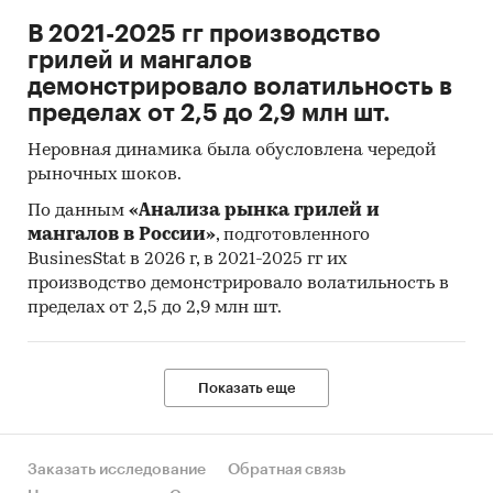
Сливки
В 2021-2025 гг производство
грилей и мангалов
Молоко (частично обезжиренное, цельное)
демонстрировало волатильность в
сухое
пределах от 2,5 до 2,9 млн шт.
Творог (кроме зерненого и произведенного
Неровная динамика была обусловлена чередой
с использованием ультрафильтрации и
рыночных шоков.
сепарирования) без вкусовых компонентов
По данным
«Анализа рынка грилей и
Продукты кисломолочные (кроме сметаны)
мангалов в России»
, подготовленного
Сметана
BusinesStat в 2026 г, в 2021-2025 гг их
производство демонстрировало волатильность в
Сыворотка сухая и продукты из сыворотки
пределах от 2,5 до 2,9 млн шт.
сухие
Напитки молочные
Показать еще
Продукты на основе творога
Масло сливочное
Сыры твердые
Заказать исследование
Обратная связь