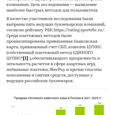
405 - Сливочное масло и прочие жиры и
компаниях. Цель исследования — выявление
наиболее быстрых методов для пользователя
масла, изготовленные из молока; молочные
пасты
В качестве участников исследования были
выбраны пять ведущих букмекерских компаний,
406 - Сыры и творог
согласно рейтингу РБК https://rating.sportrbc.ru/.
350110 - Казеин
Среди платежных методов были
проанализированы привязанная банковская
карта, привязанный счет СБП, кошелек ЦУПИС
(собственный платежный метод ЕДИНОГО
Представлена информация об объеме импорта
ЦУПИС*
[1]
),обеспечивающего прозрачность и
и экспорта за
январь 2019 - май 2024
в
легальность расчетов в сфере азартных игр),
натуральном и денежном выражении с
мобильные платежи, SberPay и прочие способы
детализацией в разрезе стран, а также
пополнения и снятия средств, доступные у
динамика средневзвешенной стоимости.
ведущих российских букмекеров.
*Данные после января 2022 года могут быть
недоступны для стран Евразийского
экономического союза: Белоруссии, Армении,
Кыргызстана и Казахстана.