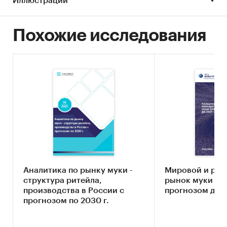
Иллюстрации
Пшеничная мука;
Ржаная мука;
Похожие исследования
Пшеничная хлебопекарная мука (по
сортам).
Потребительские цены:
Пшеничная мука.
Дата выпуска исследования: 30.01.2020
Информация о полном исследовании:
Российский рынок муки: комплексный анализ
и прогноз. Январь, 2020
Аналитика по рынку муки -
Мировой и рос
структура ритейла,
рынок муки в 20
Категории:
Потребительские товары
/
...
/
производства в России с
прогнозом до 2
Продукты питания
/
Мука
прогнозом по 2030 г.
Россия
Мука