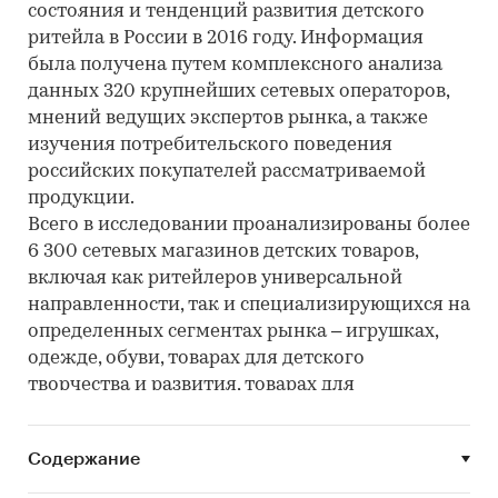
состояния и тенденций развития детского
ритейла в России в 2016 году. Информация
была получена путем комплексного анализа
данных 320 крупнейших сетевых операторов,
мнений ведущих экспертов рынка, а также
изучения потребительского поведения
российских покупателей рассматриваемой
продукции.
Всего в исследовании проанализированы более
6 300 сетевых магазинов детских товаров,
включая как ритейлеров универсальной
направленности, так и специализирующихся на
определенных сегментах рынка – игрушках,
одежде, обуви, товарах для детского
творчества и развития, товарах для
новорожденных и других сегментах. Это
позволило увидеть исчерпывающую картину
Содержание
развития детского ритейла в 2015-2016 гг.
Представленные в исследовании рейтинги