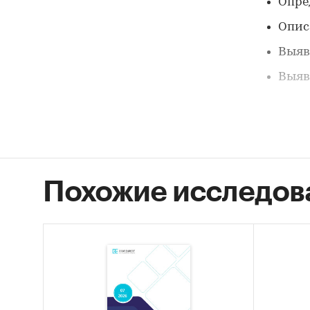
Опре
Опис
Выяв
Выяв
Описани
Данный 
Кабинет
Похожие исследов
маркети
данных
Выдерж
В данны