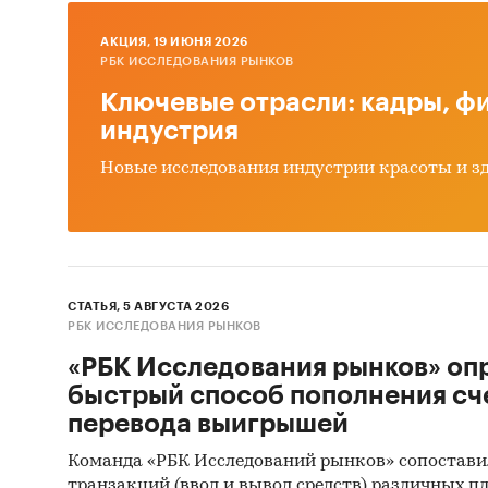
AКЦИЯ, 19 ИЮНЯ 2026
РБК ИССЛЕДОВАНИЯ РЫНКОВ
Объем п
Ключевые отрасли: кадры, фи
состави
индустрия
обеспеч
Новые исследования индустрии красоты и з
время, 
2015 год
Наиболь
СТАТЬЯ, 5 АВГУСТА 2026
РБК ИССЛЕДОВАНИЯ РЫНКОВ
кондите
«РБК Исследования рынков» оп
быстрый способ пополнения сч
перевода выигрышей
В 2016 
выражен
Команда «РБК Исследований рынков» сопостави
меньше 
транзакций (ввод и вывод средств) различных п