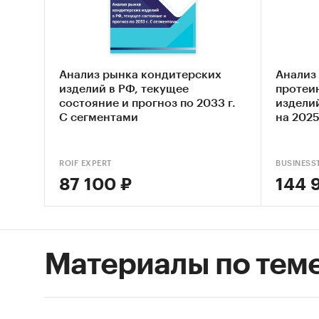
кондите
их боле
продаж 
потенци
Анализ рынка кондитерских
Анализ
изделий в РФ, текущее
протеи
состояние и прогноз по 2033 г.
изделий
С сегментами
на 2025
Рост пр
развити
произво
ROIF EXPERT
BUSINESS
потреби
87 100 ₽
144 
Объем п
Материалы по тем
показат
стоимос
изделия
россиян