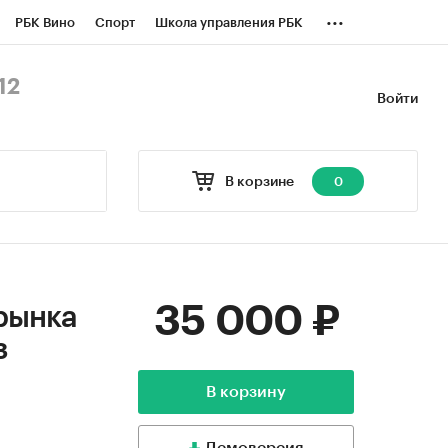
...
РБК Вино
Спорт
Школа управления РБК
БК Бизнес-среда
Дискуссионный клуб
12
Войти
оверка контрагентов
Политика
В корзине
0
35 000 ₽
рынка
з
В корзину