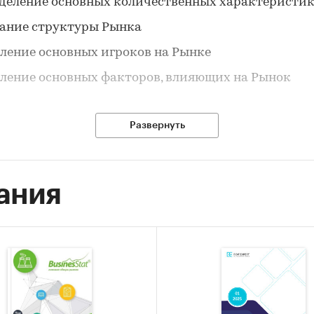
деление основных количественных характеристи
ание структуры Рынка
ление основных игроков на Рынке
ление основных факторов, влияющих на Рынок
Развернуть
е типа исследования:
отчет написан по результатам кабинетного иссле
ное исследование представляет собой вид качест
ания
нгового исследования, направленного на поиск и 
, содержащихся в открытых источниках информац
ки из исследования:
й момент благодаря тенденции к импортозамеще