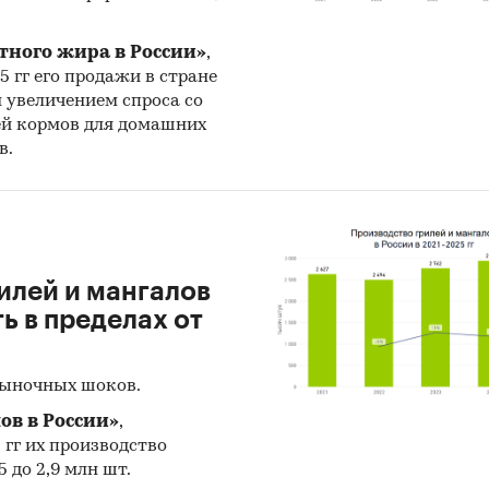
енность
/
...
/
Продукты питания
/
Кондитерские изделия
тного жира в России»
,
25 гг его продажи в стране
н увеличением спроса со
ей кормов для домашних
в.
илей и мангалов
 в пределах от
рыночных шоков.
ов в России»
,
5 гг их производство
 до 2,9 млн шт.