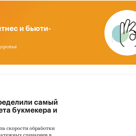
роизводства мучных кондитерских изделий в 2015
тнес и бьюти-
л … тонн, прирост составил ….% за год, прирост б
ен ростом производства пряников и печенья (+…%),
доровья
как показатель сегмента тортов и пирожных сокра
у на ….% к 2014.
шую долю (….%) в объеме производства мучных
рских изделий занимает сегмент печенья и пряни
ределили самый
ета букмекера и
году объем рынка оценочно составил …. рублей в 
ии, прирост рынка составил ….%, что значительн
ла скорости обработки
динамики предыдущего года (+….% в 2015 к 2014 го
латежных сценариев в