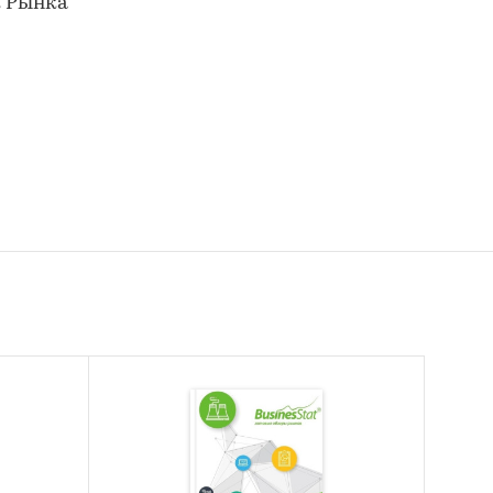
к Рынка
дования.
венного
анализ
ии.
нию в