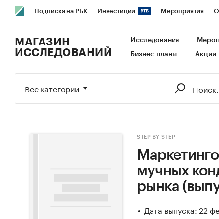
Подписка на РБК
Инвестиции
Мероприятия
О
РБК Образование
РБК Курсы
РБК Life
Тренды
В
МАГАЗИН
Исследования
Мероп
ИССЛЕДОВАНИЙ
Бизнес-планы
Акции
Исследования
Кредитные рейтинги
Франшизы
Га
Экономика
Бизнес
Технологии и медиа
Финансы
Все категории
STEP BY STEP
Маркетинго
мучных конд
рынка (выпу
Дата выпуска: 22 ф