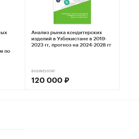
делий и
а и
сокий
ных
Анализ рынка кондитерских
изделий в Узбекистане в 2019-
2023 гг, прогноз на 2024-2028 гг
м по
для
ост цен
BUSINESSTAT
120 000 ₽
вен
е