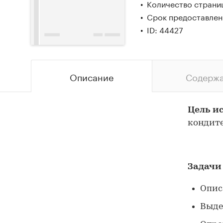
Количество страниц
Срок предоставлени
ID: 44427
Описание
Содерж
Цель и
кондите
Задачи
Опис
Выде