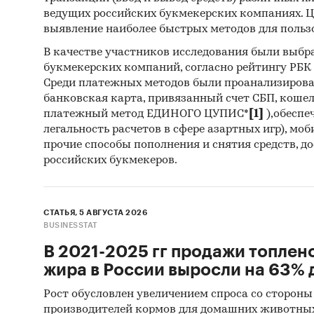
ведущих российских букмекерских компаниях. Ц
выявление наиболее быстрых методов для польз
В качестве участников исследования были выбр
В струк
букмекерских компаний, согласно рейтингу РБК htt
доминир
Среди платежных методов были проанализиров
импорт 
банковская карта, привязанный счет СБП, коше
платежный метод ЕДИНОГО ЦУПИС*
[1]
),обеспе
легальность расчетов в сфере азартных игр), мо
прочие способы пополнения и снятия средств, д
В насто
российских букмекеров.
росту и
условия
отечест
СТАТЬЯ, 5 АВГУСТА 2026
BUSINESSTAT
произво
В 2021-2025 гг продажи топлен
….
жира в России выросли на 63% д
Рост обусловлен увеличением спроса со стороны
Категори
производителей кормов для домашних животны
изделия