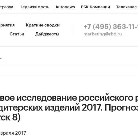
трасли
Недвижимость
Autonews
РБК Компании
Телеканал
изионеры
Национальные проекты
Город
Стиль
Крипто
Р
риятия
Краткие сводки
+7 (495) 363-11-
marketing@rbc.ru
Статьи
Дайджесты
зета
Спецпроекты СПб
Конференции СПб
Спецпроекты
Пр
Рынок наличной валюты
вое исследование российского 
итерских изделий 2017. Прогно
ск 8)
евраля 2017